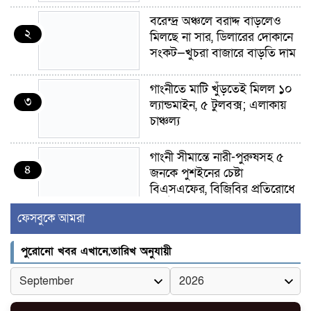
বরেন্দ্র অঞ্চলে বরাদ্দ বাড়লেও
২
মিলছে না সার, ডিলারের দোকানে
সংকট—খুচরা বাজারে বাড়তি দাম
গাংনীতে মাটি খুঁড়তেই মিলল ১০
৩
ল্যান্ডমাইন, ৫ টুলবক্স; এলাকায়
চাঞ্চল্য
গাংনী সীমান্তে নারী-পুরুষসহ ৫
৪
জনকে পুশইনের চেষ্টা
বিএসএফের, বিজিবির প্রতিরোধে
ব্যর্থ
ফেসবুকে আমরা
ইবির জুলাই-৩৬ হলে
৫
পুরোনো খবর এখানে,তারিখ অনুযায়ী
রুমমেটদের গোপন ছবি প্রেমিকের
কাছে পাঠানোর অভিযোগ, ক্ষোভ
ও আতঙ্ক শিক্ষার্থীদের