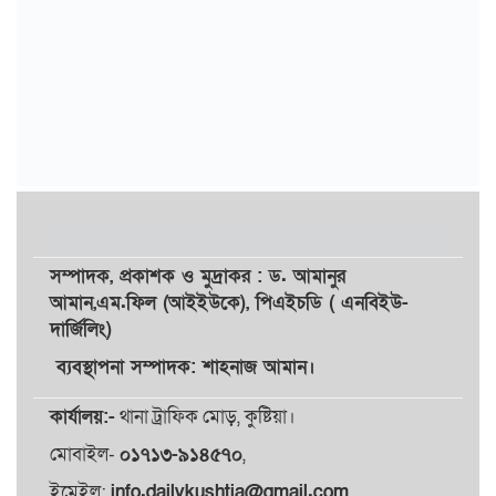
সম্পাদক,
প্রকাশক
ও
মুদ্রাকর
: ড. আমানুর
আমান,
এম.ফিল (আইইউকে), পিএইচডি ( এনবিইউ-
দার্জিলিং)
ব্যবস্থাপনা সম্পাদক: শাহনাজ আমান।
কার্যালয়:-
থানা ট্রাফিক মোড়, কুষ্টিয়া।
মোবাইল-
০১৭১৩-৯১৪৫৭০
,
ইমেইল:
info.dailykushtia@gmail.com