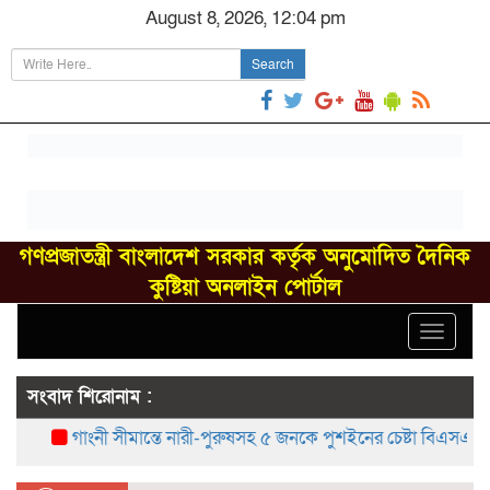
August 8, 2026, 12:04 pm
Search
গণপ্রজাতন্ত্রী বাংলাদেশ সরকার কর্তৃক অনুমোদিত দৈনিক
কুষ্টিয়া অনলাইন পোর্টাল
Toggle
navigat
সংবাদ শিরোনাম :
গাংনী সীমান্তে নারী-পুরুষসহ ৫ জনকে পুশইনের চেষ্টা বিএসএফের, বিজ