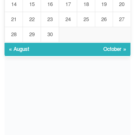
14
15
16
17
18
19
20
জুলাই আন্দোলন ছিল সম্মিলিত,
৮
লক্ষ্য হওয়া উচিত ঐক্য ও
21
22
23
24
25
26
27
রাষ্ট্রগঠন
28
29
30
ভোরে ঝিনাইদহ সীমান্তে জটলা
৯
দেখে বিএসএফের রাবার বুলেট,
বাংলাদেশি আহত
« August
October »
চুয়াডাঙ্গা/ প্রথম স্ত্রীকে নিয়ে
১০
মালয়েশিয়ায়, দ্বিতীয় স্ত্রী
বুলডোজার দিয়ে ভাঙলো স্বামীর
বাড়ি