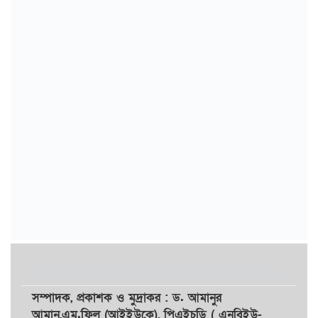
সম্পাদক,
প্রকাশক
ও
মুদ্রাকর
: ড. আমানুর
আমান,
এম.ফিল (আইইউকে), পিএইচডি ( এনবিইউ-