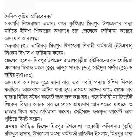
দৈনিক কুষ্টিয়া প্রতিবেদক/
সরকারি নিষেধাজ্ঞা অমান্য করে কুষ্টিয়ায় মিরপুর উপজেলার পদ্মা
নদীতে ইলিশ শিকারের অপরাধে চার জেলেকে জরিমানা করেছে
ভ্রাম্যমাণ আদালত।
শুক্রবার (৩০ অক্টোবর) মিরপুর উপজেলা নিবাহী কর্মকর্তা (ইউএনও)
লিংকন বিশ্বাস এ জরিমানা করেন।
জেলেরা হলেন- মিরপুর উপজেলার তালবাড়ীয়া ইউনিয়নের রানাখোড়িয়া
এলাকার দিরাজ মণ্ডল (৫৫), আব্দুস সাত্তার (৬০), সাইদুল সর্দার (৫২) ও
জহির মৃধা (৫০)।
ভ্রাম্যমাণ আদালত সূত্রে জানা যায়, এরা সবাই পদ্মায় ইলিশ শিকার
করছিল। তাদেরকে আটক করা হয়। এসময় তাদের কাছে থেকে চার
হাজার মিটার অবৈধ কারেন্ট জাল জব্দ করা হয়। পরে নির্বাহী ম্যাজিস্ট্রেট
লিংকন বিশ্বাস আটক চার জেলেকে ভ্রাম্যমাণ আদালতের মাধ্যমে ৩
হাজার টাকা করে জরিমানা করেন। সেইসঙ্গে জব্দকৃত কারেন্ট জাল
পুড়িয়ে বিনষ্ট করেন।
এসময় উপস্থিত ছিলেন-মিরপুর উপজেলা সহকারী কমিশনার (ভূমি)
রকিবুল হাসান, উপজেলা মৎস্য কর্মকর্তা রাজিউল ইসলাম, মিরপুর থানা