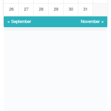
গবেষণার আগে গবেষণার ভিত্তি:
26
27
28
29
30
31
৯
বিশ্ববিদ্যালয় কি প্রস্তুত?
« September
November »
ইসলামী বিশ্ববিদ্যালয়ে
১০
ওরিয়েন্টেশন/ খাদ্যে হতাশার স্বাদ