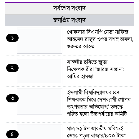
সর্বশেষ সংবাদ
জনপ্রিয় সংবাদ
খোকসায় বিএনপি নেতা নাফিজ
১
আহমেদ রাজুর ওপর সশস্ত্র হামলা,
গুরুতর আহত
সাঈদীর ছবিতে জুতা
২
নিক্ষেপকারীরা ‘জারজ সন্তান’:
আমির হামজা
ইসলামী বিশ্ববিদ্যালয়র ৪৪
৩
শিক্ষককে ঘিরে দেশব্যাপী গোপন
তৎপরতার অভিযোগ/ তদন্তে
গঠিত হলো উচ্চপর্যায়ের কমিটি
মাত্র ৯১ টন ভারতীয় মরিচেই
৪
ভেঙে পড়ল বাজার/৪০০ টাকা