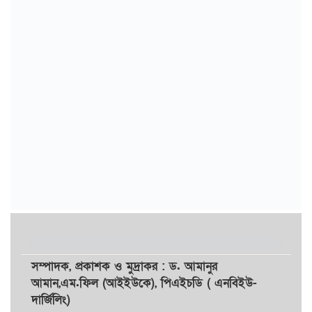
সম্পাদক,
প্রকাশক
ও
মুদ্রাকর
: ড. আমানুর
আমান,
এম.ফিল (আইইউকে), পিএইচডি ( এনবিইউ-
দার্জিলিং)