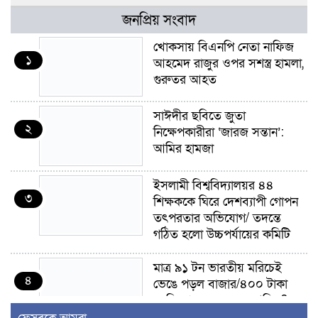
জনপ্রিয় সংবাদ
খোকসায় বিএনপি নেতা নাফিজ
১
আহমেদ রাজুর ওপর সশস্ত্র হামলা,
গুরুতর আহত
সাঈদীর ছবিতে জুতা
২
নিক্ষেপকারীরা ‘জারজ সন্তান’:
আমির হামজা
ইসলামী বিশ্ববিদ্যালয়র ৪৪
৩
শিক্ষককে ঘিরে দেশব্যাপী গোপন
তৎপরতার অভিযোগ/ তদন্তে
গঠিত হলো উচ্চপর্যায়ের কমিটি
মাত্র ৯১ টন ভারতীয় মরিচেই
৪
ভেঙে পড়ল বাজার/৪০০ টাকা
কেজি দাম কে ধরে রেখেছিল?