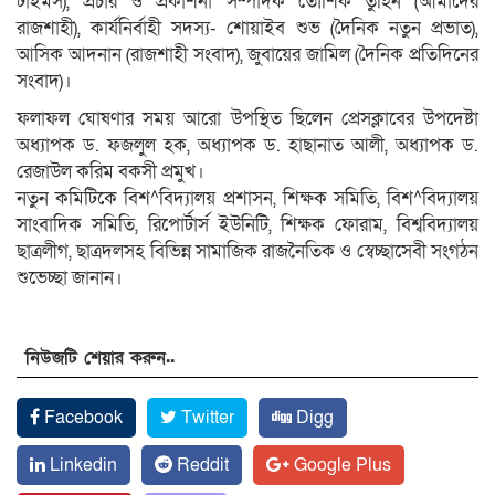
টাইমস), প্রচার ও প্রকাশনা সম্পাদক তৌশিক তুহিন (আমাদের
রাজশাহী), কার্যনির্বাহী সদস্য- শোয়াইব শুভ (দৈনিক নতুন প্রভাত),
আসিক আদনান (রাজশাহী সংবাদ), জুবায়ের জামিল (দৈনিক প্রতিদিনের
সংবাদ)।
ফলাফল ঘোষণার সময় আরো উপস্থিত ছিলেন প্রেসক্লাবের উপদেষ্টা
অধ্যাপক ড. ফজলুল হক, অধ্যাপক ড. হাছানাত আলী, অধ্যাপক ড.
রেজাউল করিম বকসী প্রমুখ।
নতুন কমিটিকে বিশ^বিদ্যালয় প্রশাসন, শিক্ষক সমিতি, বিশ^বিদ্যালয়
সাংবাদিক সমিতি, রিপোর্টার্স ইউনিটি, শিক্ষক ফোরাম, বিশ্ববিদ্যালয়
ছাত্রলীগ, ছাত্রদলসহ বিভিন্ন সামাজিক রাজনৈতিক ও স্বেচ্ছাসেবী সংগঠন
শুভেচ্ছা জানান।
নিউজটি শেয়ার করুন..
Facebook
Twitter
Digg
Linkedin
Reddit
Google Plus