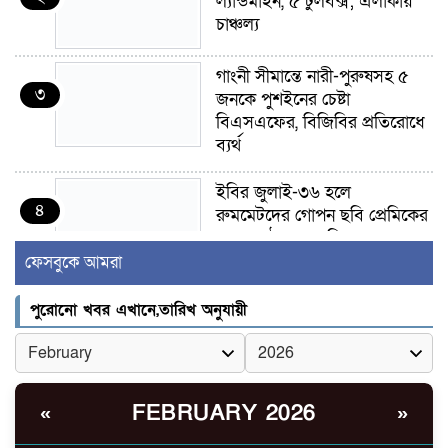
ল্যান্ডমাইন, ৫ টুলবক্স; এলাকায়
চাঞ্চল্য
গাংনী সীমান্তে নারী-পুরুষসহ ৫
৩
জনকে পুশইনের চেষ্টা
বিএসএফের, বিজিবির প্রতিরোধে
ব্যর্থ
ইবির জুলাই-৩৬ হলে
৪
রুমমেটদের গোপন ছবি প্রেমিকের
কাছে পাঠানোর অভিযোগ, ক্ষোভ
ও আতঙ্ক শিক্ষার্থীদের
ফেসবুকে আমরা
র‍্যাব বিলুপ্ত হয়ে এসআরবি,
পুরোনো খবর এখানে,তারিখ অনুযায়ী
৫
থাকছে নাগরিক অভিযোগের নতুন
ব্যবস্থা
খোকসায় বিএনপি নেতা নাফিজ
FEBRUARY 2026
«
»
৬
আহমেদ রাজুর ওপর সশস্ত্র হামলা,