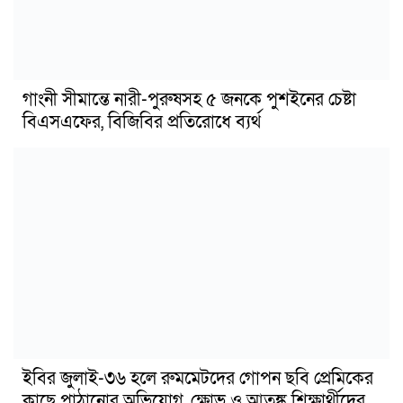
গাংনী সীমান্তে নারী-পুরুষসহ ৫ জনকে পুশইনের চেষ্টা
বিএসএফের, বিজিবির প্রতিরোধে ব্যর্থ
ইবির জুলাই-৩৬ হলে রুমমেটদের গোপন ছবি প্রেমিকের
কাছে পাঠানোর অভিযোগ, ক্ষোভ ও আতঙ্ক শিক্ষার্থীদের