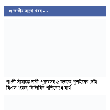
এ জাতীয় আরো খবর ....
গাংনী সীমান্তে নারী-পুরুষসহ ৫ জনকে পুশইনের চেষ্টা
বিএসএফের, বিজিবির প্রতিরোধে ব্যর্থ