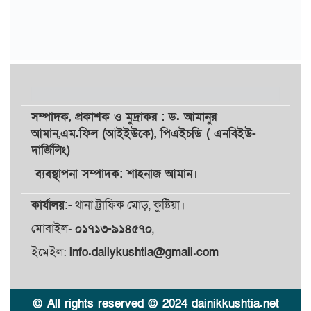
সম্পাদক,
প্রকাশক
ও
মুদ্রাকর
: ড. আমানুর
আমান,
এম.ফিল (আইইউকে), পিএইচডি ( এনবিইউ-
দার্জিলিং)
ব্যবস্থাপনা সম্পাদক: শাহনাজ আমান।
কার্যালয়:-
থানা ট্রাফিক মোড়, কুষ্টিয়া।
মোবাইল-
০১৭১৩-৯১৪৫৭০
,
ইমেইল:
info.dailykushtia@gmail.com
© All rights reserved © 2024 dainikkushtia.net