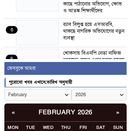
কাছে পাঠানোর অভিযোগ, ক্ষোভ
ও আতঙ্ক শিক্ষার্থীদের
র‍্যাব বিলুপ্ত হয়ে এসআরবি,
৩
থাকছে নাগরিক অভিযোগের নতুন
ব্যবস্থা
খোকসায় বিএনপি নেতা নাফিজ
৪
আহমেদ রাজুর ওপর সশস্ত্র হামলা,
গুরুতর আহত
ফেসবুকে আমরা
সাঈদীর ছবিতে জুতা
পুরোনো খবর এখানে,তারিখ অনুযায়ী
৫
নিক্ষেপকারীরা ‘জারজ সন্তান’:
আমির হামজা
ইসলামী বিশ্ববিদ্যালয়র ৪৪
FEBRUARY 2026
«
»
৬
শিক্ষককে ঘিরে দেশব্যাপী গোপন
তৎপরতার অভিযোগ/ তদন্তে
MON
TUE
WED
THU
FRI
SAT
SUN
গঠিত হলো উচ্চপর্যায়ের কমিটি