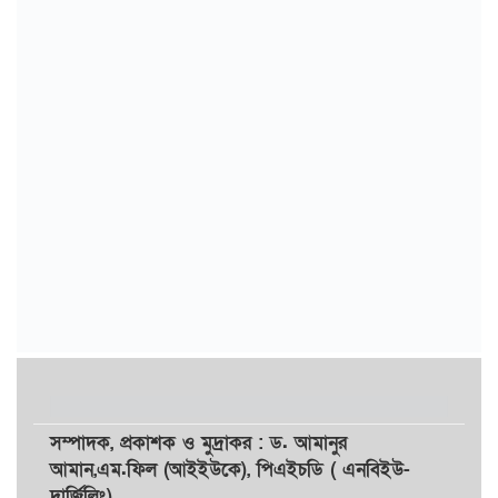
সম্পাদক,
প্রকাশক
ও
মুদ্রাকর
: ড. আমানুর
আমান,
এম.ফিল (আইইউকে), পিএইচডি ( এনবিইউ-
দার্জিলিং)