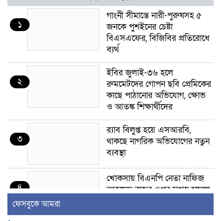
গাংনী সীমান্তে নারী-পুরুষসহ ৫
১
জনকে পুশইনের চেষ্টা
বিএসএফের, বিজিবির প্রতিরোধে
ব্যর্থ
ইবির জুলাই-৩৬ হলে
২
রুমমেটদের গোপন ছবি প্রেমিকের
কাছে পাঠানোর অভিযোগ, ক্ষোভ
ও আতঙ্ক শিক্ষার্থীদের
র‍্যাব বিলুপ্ত হয়ে এসআরবি,
৩
থাকছে নাগরিক অভিযোগের নতুন
ব্যবস্থা
খোকসায় বিএনপি নেতা নাফিজ
৪
আহমেদ রাজুর ওপর সশস্ত্র হামলা,
গুরুতর আহত
ফেসবুকে আমরা