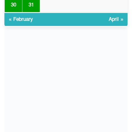
বাংলাদেশি আহত
30
31
« February
April »
চুয়াডাঙ্গা/ প্রথম স্ত্রীকে নিয়ে
১০
মালয়েশিয়ায়, দ্বিতীয় স্ত্রী
বুলডোজার দিয়ে ভাঙলো স্বামীর
বাড়ি