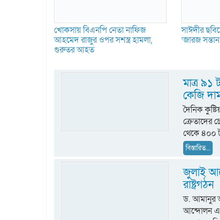
খোকসায় বিএনপি নেতা নাফিজ
সাঈদীর ছবিত
আহমেদ রাজুর ওপর সশস্ত্র হামলা,
‘জারজ সন্তা
গুরুতর আহত
মাত্র ৯১
কেজি দা
দৈনিক কুষ্ট
ক্রেতাদের 
থেকে ৪০০ ট
বিস্তারিত...
জুলাই আন
রাষ্ট্রগঠন
ড. আমানুর
আন্দোলন একটি