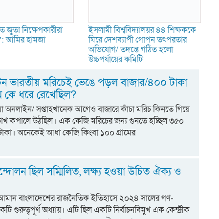
ে জুতা নিক্ষেপকারীরা
ইসলামী বিশ্ববিদ্যালয়র ৪৪ শিক্ষককে
ন’: আমির হামজা
ঘিরে দেশব্যাপী গোপন তৎপরতার
অভিযোগ/ তদন্তে গঠিত হলো
উচ্চপর্যায়ের কমিটি
 টন ভারতীয় মরিচেই ভেঙে পড়ল বাজার/৪০০ টাকা
ম কে ধরে রেখেছিল?
িয়া অনলাইন/ সপ্তাহখানেক আগেও বাজারে কাঁচা মরিচ কিনতে গিয়ে
চোখ কপালে উঠছিল। এক কেজি মরিচের জন্য গুনতে হচ্ছিল ৩৫০
াকা। অনেকেই আধা কেজি কিংবা ১০০ গ্রামের
্দোলন ছিল সম্মিলিত, লক্ষ্য হওয়া উচিত ঐক্য ও
 আমান বাংলাদেশের রাজনৈতিক ইতিহাসে ২০২৪ সালের গণ-
 গুরুত্বপূর্ণ অধ্যায়। এটি ছিল একটি নির্বাচনবিমুখ এক কেন্দ্রীক