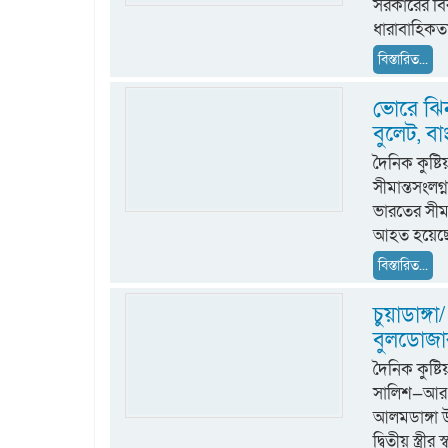
সরকারের বি
ধারাবাহিকতা
বিস্তারিত...
ভোরে ঝি
বুলেট, 
দৈনিক কুষ্ট
সীমান্তসংল
ভারতের সীমা
আহত হয়েছেন
বিস্তারিত...
চুয়াডাঙ্গা/
বুলডোজার
দৈনিক কুষ
সালিশ—আর এ
আলমডাঙ্গা উ
দ্বিতীয় স্ত্রী