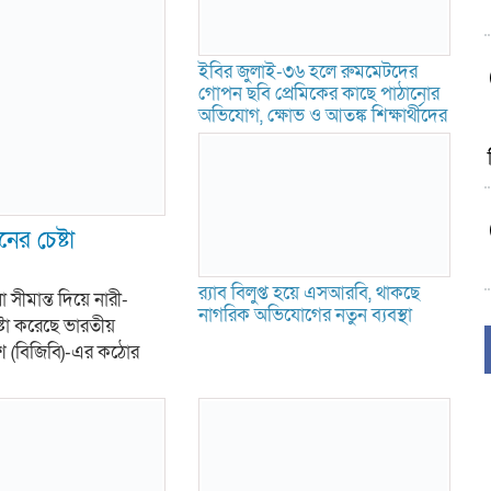
ইবির জুলাই-৩৬ হলে রুমমেটদের
গোপন ছবি প্রেমিকের কাছে পাঠানোর
অভিযোগ, ক্ষোভ ও আতঙ্ক শিক্ষার্থীদের
ের চেষ্টা
র‍্যাব বিলুপ্ত হয়ে এসআরবি, থাকছে
ীমান্ত দিয়ে নারী-
নাগরিক অভিযোগের নতুন ব্যবস্থা
টা করেছে ভারতীয়
দেশ (বিজিবি)-এর কঠোর