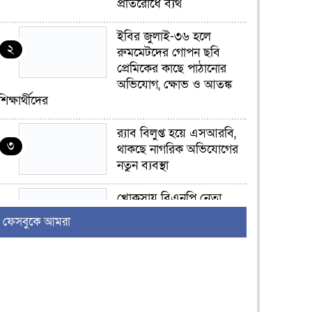
প্রতিরোধে ব্যর্থ
ইবির জুলাই-৩৬ হলে
২
রুমমেটদের গোপন ছবি
প্রেমিকের কাছে পাঠানোর
অভিযোগ, ক্ষোভ ও আতঙ্ক
শিক্ষার্থীদের
র‍্যাব বিলুপ্ত হয়ে এসআরবি,
৩
থাকছে নাগরিক অভিযোগের
নতুন ব্যবস্থা
খোকসায় বিএনপি নেতা
৪
নাফিজ আহমেদ রাজুর ওপর
ফেসবুকে আমরা
সশস্ত্র হামলা, গুরুতর আহত
সাঈদীর ছবিতে জুতা
৫
নিক্ষেপকারীরা ‘জারজ
সন্তান’: আমির হামজা