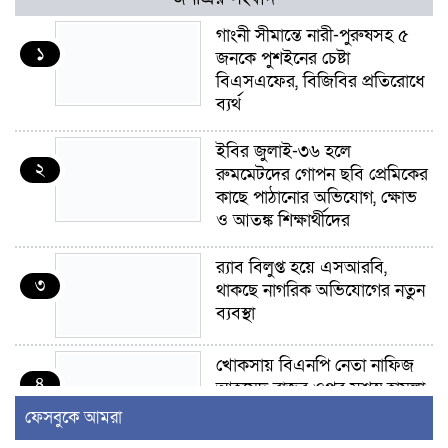
গাংনী সীমান্তে নারী-পুরুষসহ ৫
১
জনকে পুশইনের চেষ্টা
বিএসএফের, বিজিবির প্রতিরোধে
ব্যর্থ
ইবির জুলাই-৩৬ হলে
২
রুমমেটদের গোপন ছবি প্রেমিকের
কাছে পাঠানোর অভিযোগ, ক্ষোভ
ও আতঙ্ক শিক্ষার্থীদের
র‍্যাব বিলুপ্ত হয়ে এসআরবি,
৩
থাকছে নাগরিক অভিযোগের নতুন
ব্যবস্থা
খোকসায় বিএনপি নেতা নাফিজ
৪
আহমেদ রাজুর ওপর সশস্ত্র হামলা,
গুরুতর আহত
ফেসবুকে আমরা