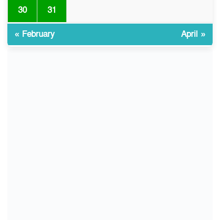
বাংলাদেশি আহত
30
31
« February
April »
চুয়াডাঙ্গা/ প্রথম স্ত্রীকে নিয়ে
১০
মালয়েশিয়ায়, দ্বিতীয় স্ত্রী
বুলডোজার দিয়ে ভাঙলো স্বামীর
বাড়ি