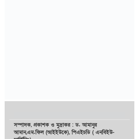
সম্পাদক,
প্রকাশক
ও
মুদ্রাকর
: ড. আমানুর
আমান,
এম.ফিল (আইইউকে), পিএইচডি ( এনবিইউ-