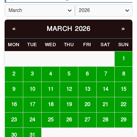
রাষ্ট্রগঠন
ভোরে ঝিনাইদহ সীমান্তে জটলা
৬
দেখে বিএসএফের রাবার বুলেট,
MARCH 2026
«
»
বাংলাদেশি আহত
MON
TUE
WED
THU
FRI
SAT
SUN
চুয়াডাঙ্গা/ প্রথম স্ত্রীকে নিয়ে
৭
মালয়েশিয়ায়, দ্বিতীয় স্ত্রী
1
বুলডোজার দিয়ে ভাঙলো স্বামীর
বাড়ি
2
3
4
5
6
7
8
প্রথমবারের মতো এমপিওভুক্ত
9
10
11
12
13
14
15
৮
শিক্ষকদের বদলি কার্যক্রম চালু
16
17
18
19
20
21
22
গবেষণার আগে গবেষণার ভিত্তি:
23
24
25
26
27
28
29
৯
বিশ্ববিদ্যালয় কি প্রস্তুত?
30
31