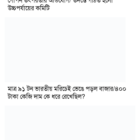
গোপন তৎপরতার অভিযোগ/ তদন্তে গঠিত হলো
উচ্চপর্যায়ের কমিটি
মাত্র ৯১ টন ভারতীয় মরিচেই ভেঙে পড়ল বাজার/৪০০
টাকা কেজি দাম কে ধরে রেখেছিল?