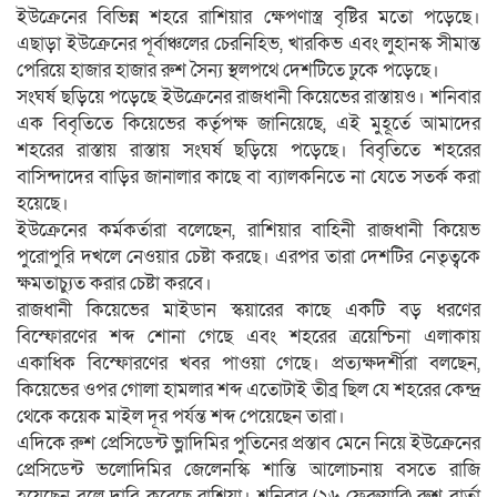
ইউক্রেনের বিভিন্ন শহরে রাশিয়ার ক্ষেপণাস্ত্র বৃষ্টির মতো পড়েছে।
এছাড়া ইউক্রেনের পূর্বাঞ্চলের চেরনিহিভ, খারকিভ এবং লুহানস্ক সীমান্ত
পেরিয়ে হাজার হাজার রুশ সৈন্য স্থলপথে দেশটিতে ঢুকে পড়েছে।
সংঘর্ষ ছড়িয়ে পড়েছে ইউক্রেনের রাজধানী কিয়েভের রাস্তায়ও। শনিবার
এক বিবৃতিতে কিয়েভের কর্তৃপক্ষ জানিয়েছে, এই মুহূর্তে আমাদের
শহরের রাস্তায় রাস্তায় সংঘর্ষ ছড়িয়ে পড়েছে। বিবৃতিতে শহরের
বাসিন্দাদের বাড়ির জানালার কাছে বা ব্যালকনিতে না যেতে সতর্ক করা
হয়েছে।
ইউক্রেনের কর্মকর্তারা বলেছেন, রাশিয়ার বাহিনী রাজধানী কিয়েভ
পুরোপুরি দখলে নেওয়ার চেষ্টা করছে। এরপর তারা দেশটির নেতৃত্বকে
ক্ষমতাচ্যুত করার চেষ্টা করবে।
রাজধানী কিয়েভের মাইডান স্কয়ারের কাছে একটি বড় ধরণের
বিস্ফোরণের শব্দ শোনা গেছে এবং শহরের ত্রয়েশ্চিনা এলাকায়
একাধিক বিস্ফোরণের খবর পাওয়া গেছে। প্রত্যক্ষদর্শীরা বলছেন,
কিয়েভের ওপর গোলা হামলার শব্দ এতোটাই তীব্র ছিল যে শহরের কেন্দ্র
থেকে কয়েক মাইল দূর পর্যন্ত শব্দ পেয়েছেন তারা।
এদিকে রুশ প্রেসিডেন্ট ভ্লাদিমির পুতিনের প্রস্তাব মেনে নিয়ে ইউক্রেনের
প্রেসিডেন্ট ভলোদিমির জেলেনস্কি শান্তি আলোচনায় বসতে রাজি
হয়েছেন বলে দাবি করেছে রাশিয়া। শনিবার (২৬ ফেব্রুয়ারি) রুশ বার্তা