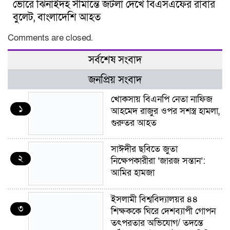
ভোরে ঝিনাইদহ সীমান্তে জটলা দেখে বিএসএফের রাবার
বুলেট, বাংলাদেশি আহত
Comments are closed.
সর্বশেষ সংবাদ
জনপ্রিয় সংবাদ
খোকসায় বিএনপি নেতা নাফিজ
১
আহমেদ রাজুর ওপর সশস্ত্র হামলা,
গুরুতর আহত
সাঈদীর ছবিতে জুতা
২
নিক্ষেপকারীরা ‘জারজ সন্তান’:
আমির হামজা
ইসলামী বিশ্ববিদ্যালয়র ৪৪
৩
শিক্ষককে ঘিরে দেশব্যাপী গোপন
তৎপরতার অভিযোগ/ তদন্তে