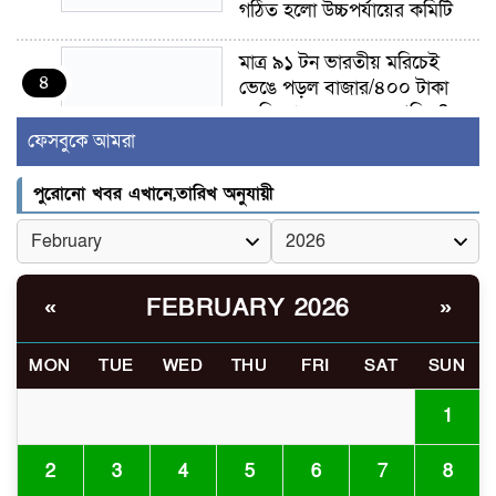
গঠিত হলো উচ্চপর্যায়ের কমিটি
মাত্র ৯১ টন ভারতীয় মরিচেই
৪
ভেঙে পড়ল বাজার/৪০০ টাকা
কেজি দাম কে ধরে রেখেছিল?
ফেসবুকে আমরা
জুলাই আন্দোলন ছিল সম্মিলিত,
৫
লক্ষ্য হওয়া উচিত ঐক্য ও
পুরোনো খবর এখানে,তারিখ অনুযায়ী
রাষ্ট্রগঠন
ভোরে ঝিনাইদহ সীমান্তে জটলা
৬
দেখে বিএসএফের রাবার বুলেট,
FEBRUARY 2026
«
»
বাংলাদেশি আহত
MON
TUE
WED
THU
FRI
SAT
SUN
চুয়াডাঙ্গা/ প্রথম স্ত্রীকে নিয়ে
৭
মালয়েশিয়ায়, দ্বিতীয় স্ত্রী
1
বুলডোজার দিয়ে ভাঙলো স্বামীর
বাড়ি
2
3
4
5
6
7
8