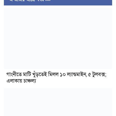
গাংনীতে মাটি খুঁড়তেই মিলল ১০ ল্যান্ডমাইন, ৫ টুলবক্স;
এলাকায় চাঞ্চল্য