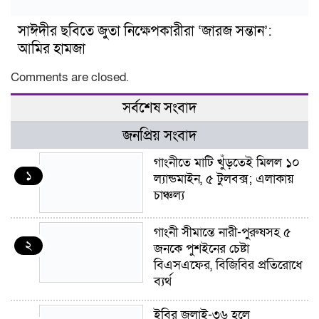
সাঈদীর ছবিতে জুতা নিক্ষেপকারীরা ‘জারজ সন্তান’:
আমির হামজা
Comments are closed.
সর্বশেষ সংবাদ
জনপ্রিয় সংবাদ
গাংনীতে মাটি খুঁড়তেই মিলল ১০
১
ল্যান্ডমাইন, ৫ টুলবক্স; এলাকায়
চাঞ্চল্য
গাংনী সীমান্তে নারী-পুরুষসহ ৫
২
জনকে পুশইনের চেষ্টা
বিএসএফের, বিজিবির প্রতিরোধে
ব্যর্থ
ইবির জুলাই-৩৬ হলে