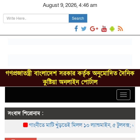
August 9, 2026, 4:46 am
Search
গণপ্রজাতন্ত্রী বাংলাদেশ সরকার কর্তৃক অনুমোদিত দৈনিক
কুষ্টিয়া অনলাইন পোর্টাল
Toggle
navigat
সংবাদ শিরোনাম :
গাংনীতে মাটি খুঁড়তেই মিলল ১০ ল্যান্ডমাইন, ৫ টুলবক্স; এলাকায় চা