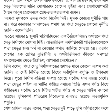
করেন। তিনি অর্থনৈতিক বিষয়ক উপদেষ্টা ড. মশিউর রহমান, তৎকালীন
সেতু বিভাগের সচিব মোশাররফ হোসেন ভূইয়া এবং যোগাযোগমন্ত্রী
সৈয়দ আবুল হোসেনকে গ্রেফতার করার কথা বলেন।
‘আমরা দুদককে তদন্ত করার নির্দেশ দিই। দুদক কোনো দুর্নীতি পায়
না। পরে কানাডার আদালতেও প্রমাণ হয় পদ্মা সেতুতে কোনো দুর্নীতি
হয়নি’- বলেন তিনি।
‘২০১২ সালের ৯ জুলাই মন্ত্রিপরিষদের এক বৈঠকে নিজস্ব অর্থায়নে পদ্মা
সেতু নির্মাণের ঘোষণা দিই। আন্তর্জাতিক অর্থলগ্নিকারী প্রতিষ্ঠানগুলোকে
পদ্মা সেতুর জন্য অর্থ না নেওয়ার কথাও জানিয়ে দেওয়া হয়। এরপর
দেশের এক শ্রেণির বুদ্ধিজীবী ও অর্থনীতিবিদরা কীভাবে মনগড়া
সমালোচনায় মেতে উঠেছিল, আপনারা দেখেছেন।’
তিনি বলেন, ‘পদ্মা সেতু নির্মাণকাজের গুণগত মানে কোনো আপস করা
হয়নি। এ সেই নির্মিত হয়েছে বিশ্বের সর্বাধুনিক প্রযুক্তি ও উপকরণ
দিয়ে। পুরো নির্মাণ প্রক্রিয়া সম্পন্ন হয়েছে সর্বোচ্চ মান বজায় রেখে।
পদ্মা সেতুর পাইল বা মাটির গভীরে বসানো ভিত্তি এখন পর্যন্ত বিশ্বে
গভীরতম। সর্বোচ্চ ১২২ মিটার গভীর পর্যন্ত এ সেতুর পাইল বসানো
হয়েছে। ভূমিকম্প প্রতিরোধ বিবেচনায় ব্যবহৃত হয়েছে অত্যাধুনিক
প্রযুক্তি।
শেখ হাসিনা আরও বলেন, পদ্মা সেতুর দুই পাড়ে ভূমি অধিগ্রহণের ফলে