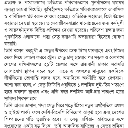
প্রত্যক্ষ ও পরোক্ষভাবে ক্ষতিগ্রস্ত পরিবারগুলোর পুনর্বাসনের যথাযথ
ব্যবস্থা আমরা নিয়েছি। ভূমিহীনসহ ক্ষতিগ্রস্ত পরিবারগুলোকে আবাসিক
ও বাণিজ্যিক প্লট বরাদ্দ দেওয়া হয়েছে। অতিরিক্ত সহায়তা, ভিটা উন্নয়ন
সহায়তা দেওয়া হয়েছে। তাদের জীবনযাত্রার মানোন্নয়নের জন্য কর্মমুখী
ও আয়বর্ধনমূলক বিভিন্ন প্রশিক্ষণ দেওয়া হয়েছে। পরিবেশ রক্ষার জন্য
পুনর্বাসিত এলাকাকে ‘পদ্মা সেতু বন্যপ্রাণি অভয়ারণ্য’ হিসেবে ঘোষণা
করেছি।
তিনি বলেন, বহুমুখী এ সেতুর উপরের ডেক দিয়ে যানবাহন এবং নিচের
ডেক দিয়ে চলাচল করবে ট্রেন। সেতু চালু হওয়ার পর সড়ক ও রেলপথে
দেশের দক্ষিণাঞ্চলের ২১টি জেলার সঙ্গে রাজধানী ঢাকার সরাসরি
যোগাযোগ স্থাপন সম্ভব হবে। এতে এ অঞ্চলের মানুষের একদিকে
দীর্ঘদিনের ভোগান্তি লাঘব হবে, অন্যদিকে অর্থনীতি হবে বেগবান।
আশা করা হচ্ছে, এ সেতু জিডিপি প্রবৃদ্ধিতে ১ দশমিক দুই-তিন শতাংশ
হারে অবদান রাখবে এবং প্রতি বছর দশমিক আট-চার শতাংশ হারে
দারিদ্র্য নিরসন হবে।
তিনি আরও জানান, পদ্মা সেতু ঘিরে গড়ে উঠবে নতুন অর্থনৈতিক অঞ্চল
ও হাইটে পার্ক। ফলে দেশি-বিদেশি বিনিয়োগ আকৃষ্ট হবে এবং দেশের
শিল্পায়নের গতি ত্বরান্বিত হবে। এ সেতু এশিয়ান হাইওয়ের সঙ্গে
সংযোগের একটা বড় লিংক। তাই আঞ্চলিক বাণিজ্যে এ সেতুর ভূমিকা