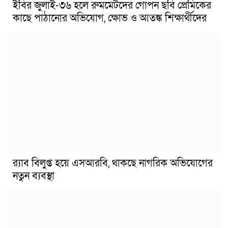
ইবির জুলাই-৩৬ হলে রুমমেটদের গোপন ছবি প্রেমিকের
কাছে পাঠানোর অভিযোগ, ক্ষোভ ও আতঙ্ক শিক্ষার্থীদের
র‍্যাব বিলুপ্ত হয়ে এসআরবি, থাকছে নাগরিক অভিযোগের
নতুন ব্যবস্থা