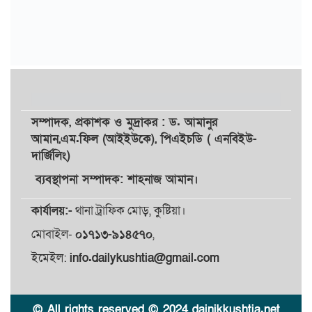
সম্পাদক,
প্রকাশক
ও
মুদ্রাকর
: ড. আমানুর
আমান,
এম.ফিল (আইইউকে), পিএইচডি ( এনবিইউ-
দার্জিলিং)
ব্যবস্থাপনা সম্পাদক: শাহনাজ আমান।
কার্যালয়:-
থানা ট্রাফিক মোড়, কুষ্টিয়া।
মোবাইল-
০১৭১৩-৯১৪৫৭০
,
ইমেইল:
info.dailykushtia@gmail.com
© All rights reserved © 2024 dainikkushtia.net