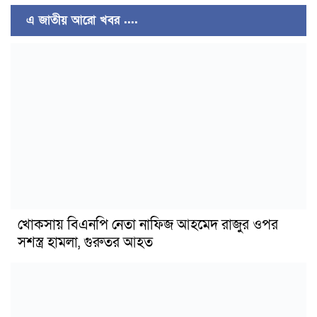
এ জাতীয় আরো খবর ....
খোকসায় বিএনপি নেতা নাফিজ আহমেদ রাজুর ওপর
সশস্ত্র হামলা, গুরুতর আহত