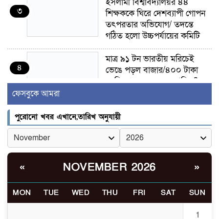
ইসলামী বিশ্ববিদ্যালয়র ৪৪
৩
শিক্ষককে ঘিরে দেশব্যাপী গোপন
তৎপরতার অভিযোগ/ তদন্তে
গঠিত হলো উচ্চপর্যায়ের কমিটি
মাত্র ৯১ টন ভারতীয় মরিচেই
৪
ভেঙে পড়ল বাজার/৪০০ টাকা
কেজি দাম কে ধরে রেখেছিল?
ফেসবুকে আমরা
জুলাই আন্দোলন ছিল সম্মিলিত,
৫
লক্ষ্য হওয়া উচিত ঐক্য ও
পুরোনো খবর এখানে,তারিখ অনুযায়ী
রাষ্ট্রগঠন
ভোরে ঝিনাইদহ সীমান্তে জটলা
৬
দেখে বিএসএফের রাবার বুলেট,
NOVEMBER 2026
«
»
বাংলাদেশি আহত
MON
TUE
WED
THU
FRI
SAT
SUN
চুয়াডাঙ্গা/ প্রথম স্ত্রীকে নিয়ে
৭
মালয়েশিয়ায়, দ্বিতীয় স্ত্রী
1