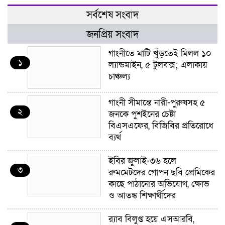
সর্বশেষ সংবাদ
জনপ্রিয় সংবাদ
গাংনীতে মাটি খুঁড়তেই মিলল ১০
১
ল্যান্ডমাইন, ৫ টুলবক্স; এলাকায়
চাঞ্চল্য
গাংনী সীমান্তে নারী-পুরুষসহ ৫
২
জনকে পুশইনের চেষ্টা
বিএসএফের, বিজিবির প্রতিরোধে
ব্যর্থ
ইবির জুলাই-৩৬ হলে
৩
রুমমেটদের গোপন ছবি প্রেমিকের
কাছে পাঠানোর অভিযোগ, ক্ষোভ
ও আতঙ্ক শিক্ষার্থীদের
র‍্যাব বিলুপ্ত হয়ে এসআরবি,