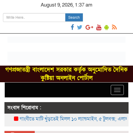
August 9, 2026, 1:37 am
Search
গণপ্রজাতন্ত্রী বাংলাদেশ সরকার কর্তৃক অনুমোদিত দৈনিক
কুষ্টিয়া অনলাইন পোর্টাল
Toggle
navigat
সংবাদ শিরোনাম :
গাংনীতে মাটি খুঁড়তেই মিলল ১০ ল্যান্ডমাইন, ৫ টুলবক্স; এলাকায় চাঞ্চ