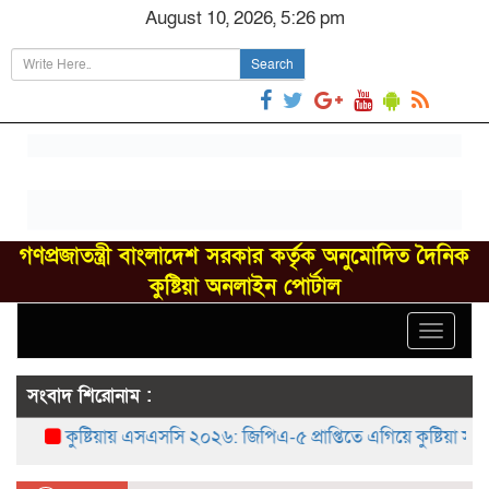
August 10, 2026, 5:26 pm
Search
গণপ্রজাতন্ত্রী বাংলাদেশ সরকার কর্তৃক অনুমোদিত দৈনিক
কুষ্টিয়া অনলাইন পোর্টাল
Toggle
navigat
সংবাদ শিরোনাম :
কুষ্টিয়ায় এসএসসি ২০২৬: জিপিএ-৫ প্রাপ্তিতে এগিয়ে কুষ্টিয়া সরকারি ব