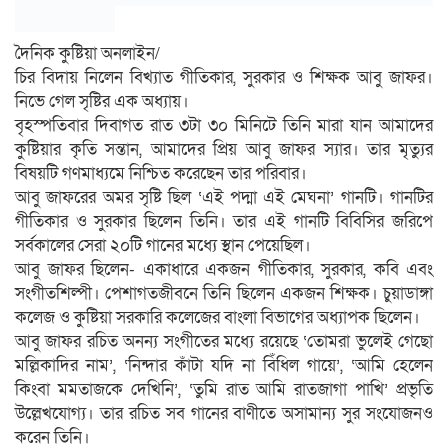
দৈনিক কুষ্টিয়া অনলাইন/
চির বিদায় নিলেন বিখ্যাত গীতিকার, সুরকার ও শিক্ষক আবু জাফর।
নিভে গেল সৃষ্টির এক অধ্যায়।
বৃহস্পতিবার দিবাগত রাত ৩টা ৩০ মিনিটে তিনি মারা যান আমাদের
কুষ্টিয়ার কৃতি সন্তান, আমাদের প্রিয় আবু জাফর স্যার। তার মৃত্যুর
বিষয়টি গণমাধ্যমে নিশ্চিত করেছেন তার পরিবার।
আবু জাফরের অমর সৃষ্টি ছিল ‘এই পদ্মা এই মেঘনা’ গানটি। গানটির
গীতিকার ও সুরকার ছিলেন তিনি। তার এই গানটি বিবিসির জরিপে
সর্বকালের সেরা ২০টি গানের মধ্যে স্থান পেয়েছিল।
আবু জাফর ছিলেন- একাধারে একজন গীতিকার, সুরকার, কবি এবং
সংগীতশিল্পী। পেশাগতজীবনে তিনি ছিলেন একজন শিক্ষক। চুয়াডাঙ্গা
কলেজ ও কুষ্টিয়া সরকারি কলেজের বাংলা বিভাগের অধ্যাপক ছিলেন।
আবু জাফর রচিত অনন্য সংগীতের মধ্যে রয়েছে ‘তোমরা ভুলেই গেছো
মল্লিকাদির নাম’, ‘নিন্দার কাঁটা যদি না বিঁধিল গায়ে’, ‘আমি হেলেন
কিংবা মমতাজকে দেখিনি’, ‘তুমি রাত আমি রাতজাগা পাখি’ প্রভৃতি
উল্লেখযোগ্য। তার রচিত সব গানের বাণীতে অসামান্য সুর সংযোজনও
করেন তিনি।