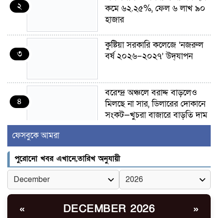
২
কমে ৬২.২৫%, ফেল ৬ লাখ ৯০
হাজার
কুষ্টিয়া সরকারি কলেজে ‘নজরুল
৩
বর্ষ ২০২৬–২০২৭’ উদ্‌যাপন
বরেন্দ্র অঞ্চলে বরাদ্দ বাড়লেও
৪
মিলছে না সার, ডিলারের দোকানে
সংকট—খুচরা বাজারে বাড়তি দাম
ফেসবুকে আমরা
গাংনীতে মাটি খুঁড়তেই মিলল ১০
৫
ল্যান্ডমাইন, ৫ টুলবক্স; এলাকায়
পুরোনো খবর এখানে,তারিখ অনুযায়ী
চাঞ্চল্য
গাংনী সীমান্তে নারী-পুরুষসহ ৫
৬
জনকে পুশইনের চেষ্টা
DECEMBER 2026
«
»
বিএসএফের, বিজিবির প্রতিরোধে