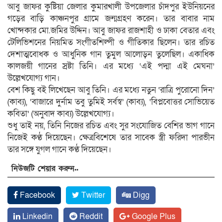
আবু জাফর কুষ্টিয়া জেলার কুমারখালী উপজেলার চাঁদপুর ইউনিয়নের
গড়ের বাড়ি কাঞ্চনপুর গ্রামে জন্মগ্রহণ করেন। তার বাবার নাম
খোন্দকার মো.জমির উদ্দিন। আবু জাফর রাজশাহী ও ঢাকা বেতার এবং
টেলিভিশনের নিয়মিত সংগীতশিল্পী ও গীতিকার ছিলেন। তার রচিত
দেশাত্মবোধক ও আধুনিক গান তুমুল আলোড়ন তুলেছিল। একাধিক
কালজয়ী গানের স্রষ্টা তিনি। এর মধ্যে ‘এই পদ্মা এই মেঘনা’
উল্লেখযোগ্য গান।
বেশ কিছু বই লিখেছেন আবু তিনি। এর মধ্যে নতুন ‘রাত্রি পুরোনো দিন’
(কাব্য), ‘বাজারে দুর্নাম তবু তুমিই সর্বস্ব’ (কাব্য), ‘বিপ্লবোত্তর সোভিয়েত
কবিতা’ (অনুবাদ কাব্য) উল্লেখযোগ্য।
শুধু তাই নয়, তিনি নিজের রচিত এবং সুর সংযোজিত বেশির ভাগ গানে
নিজেই কণ্ঠ দিয়েছেন। ক্ষেত্রবিশেষে তার সাবেক স্ত্রী ফরিদা পারভীন
তার সঙ্গে যুগল গানে কণ্ঠ দিয়েছেন।
নিউজটি শেয়ার করুন..
Facebook
Twitter
Digg
Linkedin
Reddit
Google Plus