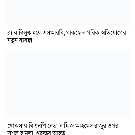
র‍্যাব বিলুপ্ত হয়ে এসআরবি, থাকছে নাগরিক অভিযোগের
নতুন ব্যবস্থা
খোকসায় বিএনপি নেতা নাফিজ আহমেদ রাজুর ওপর
সশস্ত্র হামলা, গুরুতর আহত