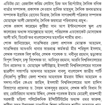
এডিটর মো: রেজাউল করিম লোটাস, চিফ অব রির্পোাটার, দৈনিক বণিক
বার্তার সম্পাদক, প্রকাশক দেওয়ান হানিফ মাহমুদ, দৈনিক জনমতামত
সম্পাদক ইব্রাহিম হোসেন মিরাজ, দৈনিক সাগরখালী পত্রিকার সম্পাদক
মোহাম্মদ আলী জোয়ার্দার, দৈনিক জয়যাত্রা পরিবারসহ প্রমুখ।
শোক প্রকাশ করেছেন কুষ্টিয়া সান আপ ইন্টান্যাশনাল স্কুল এন্ড
কলেজের অধ্যক্ষ সামসুন্নাহার আলো, পরিচালক এডভোকেট মোসাদ্দেক
আলী মনি, ডিবেট ফর বাংলাদেশের মহসচিব শামীম রানা।
শোক জানিয়েছেন, সাতক্ষিরার জেলা প্রশাসক মোস্তাক আহমেদ,
সাতক্ষিরার আশুশুনি থানার ভারপ্রাপ্ত কর্মকর্তা মীর শরিফুল ইসলাম,
লেখক গবেষক বিলু কবির, লেখক গবেষক ড. নবীনুর রহমান, ছড়াকার
বিপুল বিশ্বাস, চক্ষু বিশেষজ্ঞ ডা. আনিসুর রহমান, আরবি বিশ্ববিদ্যালয়ের
ডিন প্রফেসর ড. মোহাম্মদ অলীউল্লাহ, ইসলামী বিশ্ববিদ্যালয়ের সাবেক
ছাত্রলীগ সভাপতি আফসার আহমেদ বাবলু, বাংলাদেশ জাতীয় পার্টি
(বিজেপি) কুষ্টিয়া জেলা শাখার আহবায়ক ইমরান উদ্দিন আহমেদ ও
সদস্য-সচিব কেএম জাহিদ, ইসলামী বিশ্ববিদ্যালয়ের আল হাদিস
বিভাগের প্রফেসর ড. সৈয়দ মাকসুদুর রহমান, লেখক কবি বিধান সি
রায়, রোটারিয়ান আকাম উদ্দিন, লেখক গবেষক ইমাম মেহেদী, রাজশাহী
সরকারী মহিলা পলিটেকনিক ইন্সিটিটিউটের অধ্যক্ষ ওমর ফারুক,