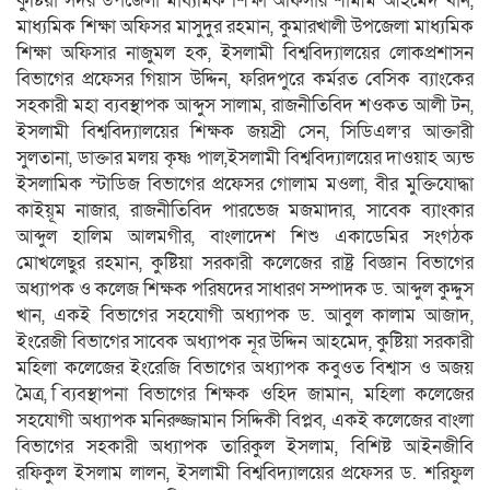
কুষ্টিয়া সদর উপজেলা মাধ্যমিক শিক্ষা অফিসার শামীম আহমেদ খান,
মাধ্যমিক শিক্ষা অফিসর মাসুদুর রহমান, কুমারখালী উপজেলা মাধ্যমিক
শিক্ষা অফিসার নাজুমল হক, ইসলামী বিশ্ববিদ্যালয়ের লোকপ্রশাসন
বিভাগের প্রফেসর গিয়াস উদ্দিন, ফরিদপুরে কর্মরত বেসিক ব্যাংকের
সহকারী মহা ব্যবস্থাপক আব্দুস সালাম, রাজনীতিবিদ শওকত আলী টন,
ইসলামী বিশ্ববিদ্যালয়ের শিক্ষক জয়স্রী সেন, সিডিএল’র আক্তারী
সুলতানা, ডাক্তার মলয় কৃষ্ণ পাল,ইসলামী বিশ্ববিদ্যালয়ের দাওয়াহ অ্যন্ড
ইসলামিক স্টাডিজ বিভাগের প্রফেসর গোলাম মওলা, বীর মুক্তিযোদ্ধা
কাইয়ূম নাজার, রাজনীতিবিদ পারভেজ মজমাদার, সাবেক ব্যাংকার
আব্দুল হালিম আলমগীর, বাংলাদেশ শিশু একাডেমির সংগঠক
মোখলেছুর রহমান, কুষ্টিয়া সরকারী কলেজের রাষ্ট্র বিজ্ঞান বিভাগের
অধ্যাপক ও কলেজ শিক্ষক পরিষদের সাধারণ সম্পাদক ড. আব্দুল কুদ্দুস
খান, একই বিভাগের সহযোগী অধ্যাপক ড. আবুল কালাম আজাদ,
ইংরেজী বিভাগের সাবেক অধ্যাপক নূর উদ্দিন আহমেদ, কুষ্টিয়া সরকারী
মহিলা কলেজের ইংরেজি বিভাগের অধ্যাপক কবুওত বিশ্বাস ও অজয়
মৈত্র, িব্যবস্থাপনা বিভাগের শিক্ষক ওহিদ জামান, মহিলা কলেজের
সহযোগী অধ্যাপক মনিরুজ্জামান সিদ্দিকী বিপ্লব, একই কলেজের বাংলা
বিভাগের সহকারী অধ্যাপক তারিকুল ইসলাম, বিশিষ্ট আইনজীবি
রফিকুল ইসলাম লালন, ইসলামী বিশ্ববিদ্যালয়ের প্রফেসর ড. শরিফুল