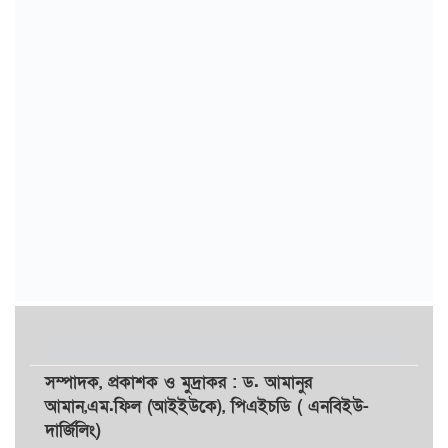
সম্পাদক,
প্রকাশক
ও
মুদ্রাকর
: ড. আমানুর
আমান,
এম.ফিল (আইইউকে), পিএইচডি ( এনবিইউ-
দার্জিলিং)