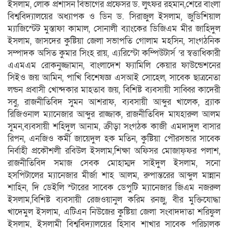
ইসলাম, লোক প্রশাসন বিভাগের প্রফেসর ড. লুৎফর রহমান,শেরে বাংলা
বিশ্ববিদ্যালয়ের অধ্যাপক ও ডিন ড. সিরাজুল ইসলাম, জুডিশিয়াল
ম্যাজিস্টেট মুস্তাফা কামাল, সোনালী ব্যাংকের ডিজিএম মীর জাহিদুল
ইসলাম, জাসদের কুষ্টিয়া জেলা সভাপতি গোলাম মহসিন, সাংগঠনিক
সম্পাদক অসিত কুমার সিংহ রায়, এ্যরিস্টো কম্পিউটার্স ’র স্বত্তাধিকারী
এএমএম রোকনুজ্জামান, বাংলাদেশ ফ্যামিলি কেয়ার ফাউন্ডেশনের
সিইও জয় আমিন, পাখি বিশেষজ্ঞ এসআই সোহেল, সাবেক ছাত্রনেতা
লন্ডন প্রবাসী খোন্দকার মাহতাব জয়, বিশিষ্ট ব্যবসায়ী সাব্বির কাদেরী
সবু, রাজনীতিবিদ সুমন আশরাফ, ব্যবসায়ী আব্দুর খালেক, ব্র্যাক
রিজিওনাল ম্যানেজার আব্দুর রাজ্জাক, রাজনীতিবিদ মাযহারুল আলম
সুমন,ব্যবসায়ী শহিদুল আনাম, ক্রীড়া সংগঠক কাজী এমদাদুল বাসার
রিপন, এনজিও কর্মী জায়েদুল হক মতিন, কুষ্টিয়া পৌরসভার সাবেক
নির্বাহী প্রকৌশলী রবিউল ইসলাম,শিক্ষা অফিসর মোজাফ্ফর পলাশ,
রাজনীতিবিদ সমাজ সেবক মোহাম্মদ সাইদুল ইসলাম, সনো
হসপিটালের ম্যানেজার মীর্জা শাহ আলম, রুপান্তরের আব্দুল মান্নান
শাহিন, দি ডেইলি স্টারের সাবেক ডেপুটি ম্যানেজার জিএম নজরুল
ইসলাম,বিশিষ্ট ব্যবসায়ী রেজওয়ানুল করিম রনজু, বীর মুক্তিযোদ্ধা
খাদেমুল ইসলাম, এটিএন নিউজের কুষ্টিয়া জেলা সংবাদদাতা শরিফুল
ইসলাম, ইসলামী বিশ্ববিদ্যালয়ের হিসাব শাখার সাবেক পরিচালক