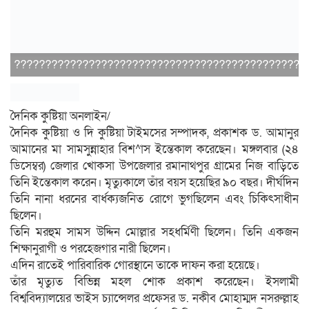
???????????????????????????????????????????????
দৈনিক কুষ্টিয়া অনলাইন/
দৈনিক কুষ্টিয়া ও দি কুষ্টিয়া টাইমসের সম্পাদক, প্রকাশক ড. আমানুর
আমানের মা সামসুন্নাহার বিশ^াস ইন্তেকাল করেছেন। মঙ্গলবার (২৪
ডিসেম্বর) জেলার খোকসা উপজেলার রমানাথপুর গ্রামের নিজ বাড়িতে
তিনি ইন্তেকাল করেন। মৃত্যুকালে তাঁর বয়স হয়েছির ৯০ বছর। দীর্ঘদিন
তিনি নানা ধরনের বার্ধক্যজনিত রোগে ভুগছিলেন এবং চিকিৎসাধীন
ছিলেন।
তিনি মরহুম সামস উদ্দিন মোল্লার সহধর্মিণী ছিলেন। তিনি একজন
শিক্ষানুরাগী ও পরহেজগার নারী ছিলেন।
এদিন রাতেই পারিবারিক গোরস্থানে তাকে দাফন করা হয়েছে।
তাঁর মৃত্যুত বিভিন্ন মহল শোক প্রকাশ করেছেন। ইসলামী
বিশ্ববিদ্যালয়ের ভাইস চ্যান্সেলর প্রফেসর ড. নকীব মোহাম্মদ নসরুল্লাহ