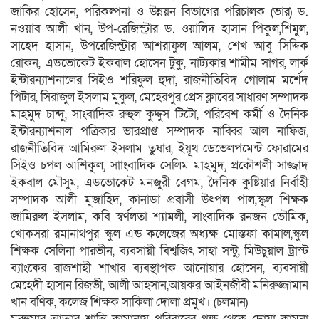
জাকির হোসেন, পরিকল্পনা ও উন্নয়ন বিভাগের পরিচালক (ভার) ড.
নওয়াব আলী খান, উপ-রেজিস্ট্রার ড. ওয়ালিদ হাসান পিকুল,শিমুল,
সাহেদ হাসান, উপরেজিস্ট্রার আশরাফুল আলম, শেখ আবু সিদ্দিক
রোকন, এডভোকেট ইকবাল হোসেন টুকু, নাট্যকার শামীম সাগর, লার্ক
ইন্টারন্যাশনালের সিইও শরিফুল হুদা, রাজনীতিবিদ গোলাম মর্শেদ
পিটার, সিরাজুল ইসলাম মুকুল, মেহেরপুর প্রেস ক্লাবের সাধারণ সম্পাদক
মাহমুদ চান্দু, সাংবাদিক রুহুল কুদ্দুস টিটো, পরিবেশ কর্মী ও দৈনিক
ইন্টারন্যাশনাল পত্রিকার ভারপ্রাপ্ত সম্পাদক নাব্বির আল নাফিজ,
রাজনীতিবিদ আমিরুল ইসলাম তুষার, ইয়ূথ ডেভেলপমেন্ট ফোরামের
সিইও চপল আশিকুল, সাাংবাদিক সেলিম মাহমুদ, প্রকৌশলী সাজ্জাদ
ইকবাল মৌসুম, এডভোকেট মনজুরী বেগম, দৈনিক কুষ্টিয়ার নির্বাহী
সম্পাদক আলী মুজাহিদ, কানাডা প্রবাসী উৎপল পাল,স্কুল শিক্ষক
জামিরুল ইসলাম, কবি স্বর্ণলতা শ্যামলী, সাংবাদিক রনজন ভৌমিক,
খোকসরা রমানাথপুর স্কুল এন্ড কলেজের অধ্যক্ষ মোস্তফা কামাল,স্কুল
শিক্ষক সেলিনা পারভীন, ব্যবসায়ী বিশ্বজিৎ সাহা সন্টু, মিউচুয়াল ট্রাস্ট
ব্যাংকের রাজশাহী শাখার ব্যবস্থাপক আনোয়ার হোসেন, ব্যবসায়ী
মেহেদী হাসান রিজভী, আলী আহসান,আয়কর আইনজীবী মনিরুজ্জামান
খান বণিক, কলেজ শিক্ষক সাকিলা দোলা প্রমুখ। (চলমান)