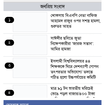
জনপ্রিয় সংবাদ
খোকসায় বিএনপি নেতা নাফিজ
১
আহমেদ রাজুর ওপর সশস্ত্র হামলা,
গুরুতর আহত
সাঈদীর ছবিতে জুতা
২
নিক্ষেপকারীরা ‘জারজ সন্তান’:
আমির হামজা
ইসলামী বিশ্ববিদ্যালয়র ৪৪
৩
শিক্ষককে ঘিরে দেশব্যাপী গোপন
তৎপরতার অভিযোগ/ তদন্তে
গঠিত হলো উচ্চপর্যায়ের কমিটি
মাত্র ৯১ টন ভারতীয় মরিচেই
৪
ভেঙে পড়ল বাজার/৪০০ টাকা
কেজি দাম কে ধরে রেখেছিল?