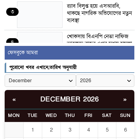
র‍্যাব বিলুপ্ত হয়ে এসআরবি,
৩
থাকছে নাগরিক অভিযোগের নতুন
ব্যবস্থা
খোকসায় বিএনপি নেতা নাফিজ
৪
আহমেদ রাজুর ওপর সশস্ত্র হামলা,
গুরুতর আহত
ফেসবুকে আমরা
সাঈদীর ছবিতে জুতা
পুরোনো খবর এখানে,তারিখ অনুযায়ী
৫
নিক্ষেপকারীরা ‘জারজ সন্তান’:
আমির হামজা
ইসলামী বিশ্ববিদ্যালয়র ৪৪
DECEMBER 2026
«
»
৬
শিক্ষককে ঘিরে দেশব্যাপী গোপন
তৎপরতার অভিযোগ/ তদন্তে
MON
TUE
WED
THU
FRI
SAT
SUN
গঠিত হলো উচ্চপর্যায়ের কমিটি
1
2
3
4
5
6
মাত্র ৯১ টন ভারতীয় মরিচেই
৭