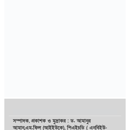
সম্পাদক,
প্রকাশক
ও
মুদ্রাকর
: ড. আমানুর
আমান,
এম.ফিল (আইইউকে), পিএইচডি ( এনবিইউ-