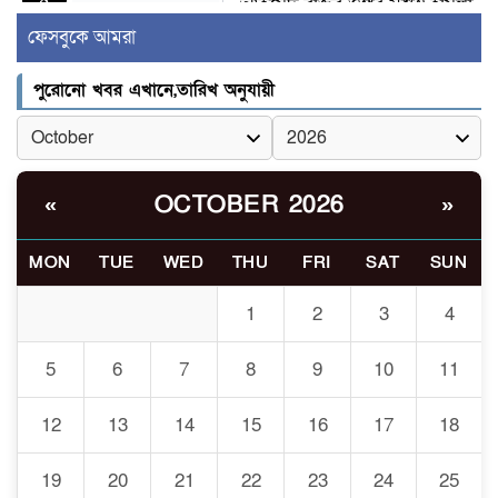
আহমেদ রাজুর ওপর সশস্ত্র হামলা,
গুরুতর আহত
ফেসবুকে আমরা
সাঈদীর ছবিতে জুতা
পুরোনো খবর এখানে,তারিখ অনুযায়ী
৫
নিক্ষেপকারীরা ‘জারজ সন্তান’:
আমির হামজা
ইসলামী বিশ্ববিদ্যালয়র ৪৪
OCTOBER 2026
«
»
৬
শিক্ষককে ঘিরে দেশব্যাপী গোপন
তৎপরতার অভিযোগ/ তদন্তে
MON
TUE
WED
THU
FRI
SAT
SUN
গঠিত হলো উচ্চপর্যায়ের কমিটি
1
2
3
4
মাত্র ৯১ টন ভারতীয় মরিচেই
৭
ভেঙে পড়ল বাজার/৪০০ টাকা
5
6
7
8
9
10
11
কেজি দাম কে ধরে রেখেছিল?
12
13
14
15
16
17
18
জুলাই আন্দোলন ছিল সম্মিলিত,
৮
লক্ষ্য হওয়া উচিত ঐক্য ও
19
20
21
22
23
24
25
রাষ্ট্রগঠন