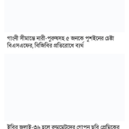
গাংনী সীমান্তে নারী-পুরুষসহ ৫ জনকে পুশইনের চেষ্টা
বিএসএফের, বিজিবির প্রতিরোধে ব্যর্থ
ইবির জুলাই-৩৬ হলে রুমমেটদের গোপন ছবি প্রেমিকের