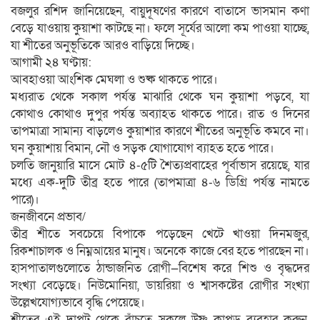
বজলুর রশিদ জানিয়েছেন, বায়ুদূষণের কারণে বাতাসে ভাসমান কণা
বেড়ে যাওয়ায় কুয়াশা কাটছে না। ফলে সূর্যের আলো কম পাওয়া যাচ্ছে,
যা শীতের অনুভূতিকে আরও বাড়িয়ে দিচ্ছে।
আগামী ২৪ ঘণ্টায়:
আবহাওয়া আংশিক মেঘলা ও শুষ্ক থাকতে পারে।
মধ্যরাত থেকে সকাল পর্যন্ত মাঝারি থেকে ঘন কুয়াশা পড়বে, যা
কোথাও কোথাও দুপুর পর্যন্ত অব্যাহত থাকতে পারে। রাত ও দিনের
তাপমাত্রা সামান্য বাড়লেও কুয়াশার কারণে শীতের অনুভূতি কমবে না।
ঘন কুয়াশায় বিমান, নৌ ও সড়ক যোগাযোগ ব্যাহত হতে পারে।
চলতি জানুয়ারি মাসে মোট ৪-৫টি শৈত্যপ্রবাহের পূর্বাভাস রয়েছে, যার
মধ্যে এক-দুটি তীব্র হতে পারে (তাপমাত্রা ৪-৬ ডিগ্রি পর্যন্ত নামতে
পারে)।
জনজীবনে প্রভাব/
তীব্র শীতে সবচেয়ে বিপাকে পড়েছেন খেটে খাওয়া দিনমজুর,
রিকশাচালক ও নিম্নআয়ের মানুষ। অনেকে কাজে বের হতে পারছেন না।
হাসপাতালগুলোতে ঠান্ডাজনিত রোগী—বিশেষ করে শিশু ও বৃদ্ধদের
সংখ্যা বেড়েছে। নিউমোনিয়া, ডায়রিয়া ও শ্বাসকষ্টের রোগীর সংখ্যা
উল্লেখযোগ্যভাবে বৃদ্ধি পেয়েছে।
শীতের এই দাপট থেকে বাঁচতে সকলে উষ্ণ কাপড় ব্যবহার করুন,