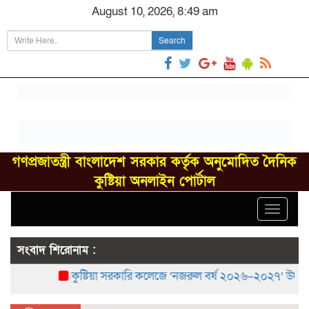
August 10, 2026, 8:49 am
Search
গণপ্রজাতন্ত্রী বাংলাদেশ সরকার কর্তৃক অনুমোদিত দৈনিক
কুষ্টিয়া অনলাইন পোর্টাল
Toggle
navigat
সংবাদ শিরোনাম :
কুষ্টিয়া সরকারি কলেজে ‘নজরুল বর্ষ ২০২৬–২০২৭’ উদ্‌যাপন