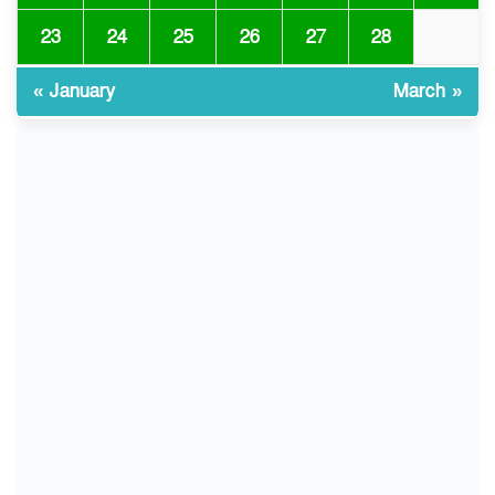
23
24
25
26
27
28
জুলাই আন্দোলন ছিল সম্মিলিত,
৯
লক্ষ্য হওয়া উচিত ঐক্য ও
রাষ্ট্রগঠন
« January
March »
ভোরে ঝিনাইদহ সীমান্তে জটলা
১০
দেখে বিএসএফের রাবার বুলেট,
বাংলাদেশি আহত