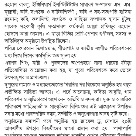
রহমান বাবলু; ইঞ্জিনিয়ার্স ইনস্টিটিউটের সাধারণ সম্পাদক এস. এম.
নূরন্নবী; কবি, সংগঠক ও বাচিকশিল্পী ; কবি ও সহ-সভাপতি হাসিনা
রহমান; কবি, কলামিস্ট, সংগঠক ও সাহিত্য সম্পাদক হাসান টুটুল;
সাবেক সহকারী কৃষি সম্প্রসারণ কর্মকর্তা মোল্লা হাফিজুর রহমান,
হোসনে আরা জামান। এ ছাড়া বিভিন্ন শ্রেণি-পেশার গুণীজন, সদস্য ও
অতিথিবৃন্দ অনুষ্ঠানে উপস্থিত ছিলেন।
পবিত্র কোরআন তিলাওয়াত, গীতাপাঠ ও জাতীয় সংগীত পরিবেশনের
মধ্য দিয়ে দিনের কর্মসূচির শুভ সূচনা হয়।
এরপর শিশু, নারী ও পুরুষদের অংশগ্রহণে নানা ধরনের ক্রীড়া
প্রতিযোগিতা আয়োজন করা হয়, যা পুরো পরিবেশকে করে তোলে
উৎসবমুখর ও প্রাণচঞ্চল।
দুপুরের নামাজ ও মধ্যাহ্নভোজের বিরতির পর বিকেলে অনুষ্ঠিত হয় বহুল
প্রতীক্ষিত সাহিত্য আড্ডা। এ পর্বে আলোচনা, কবিতা আবৃত্তি, গান
পরিবেশন ও স্মৃতিচারণে অংশ নেন অতিথি ও সদস্যরা। মুক্ত ও আন্তরিক
পরিবেশে সাহিত্যচর্চা ও সাংস্কৃতিক বিনিময়ের এই আয়োজন উপস্থিত
সবার মধ্যে পারস্পরিক বন্ধন, সম্প্রীতি ও অনুপ্রেরণার আবহ সৃষ্টি করে।
অনুষ্ঠানের সমাপনী পর্বে অনুষ্ঠিত হয় র‍্যাফেল ড্র, যেখানে ২০টি
আকর্ষণীয় উপহার বিজয়ীদের মাঝে প্রদান করা হয়। পাশাপাশি
সংগঠনের সাধারণ সম্পাদক শাহিদা পারভীন রেখার সৌজন্যে উপস্থিত