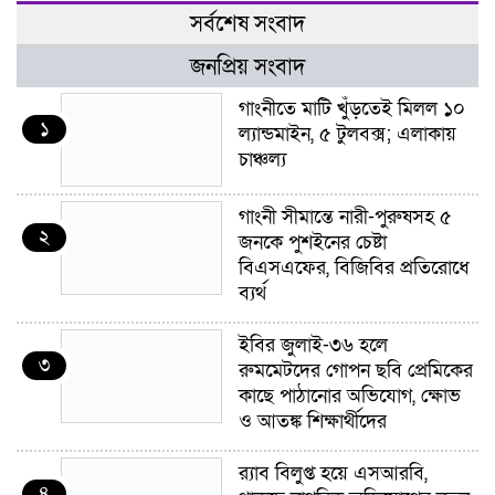
সর্বশেষ সংবাদ
জনপ্রিয় সংবাদ
গাংনীতে মাটি খুঁড়তেই মিলল ১০
১
ল্যান্ডমাইন, ৫ টুলবক্স; এলাকায়
চাঞ্চল্য
গাংনী সীমান্তে নারী-পুরুষসহ ৫
২
জনকে পুশইনের চেষ্টা
বিএসএফের, বিজিবির প্রতিরোধে
ব্যর্থ
ইবির জুলাই-৩৬ হলে
৩
রুমমেটদের গোপন ছবি প্রেমিকের
কাছে পাঠানোর অভিযোগ, ক্ষোভ
ও আতঙ্ক শিক্ষার্থীদের
র‍্যাব বিলুপ্ত হয়ে এসআরবি,
৪