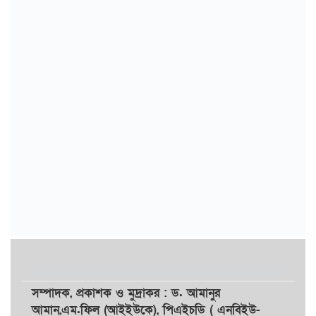
সম্পাদক,
প্রকাশক
ও
মুদ্রাকর
: ড. আমানুর
আমান,
এম.ফিল (আইইউকে), পিএইচডি ( এনবিইউ-