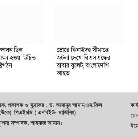
্দোলন ছিল
ভোরে ঝিনাইদহ সীমান্তে
লক্ষ্য হওয়া উচিত
জটলা দেখে বিএসএফের
ট্রগঠন
রাবার বুলেট, বাংলাদেশি
আহত
াদক,
প্রকাশক
ও
মুদ্রাকর
: ড. আমানুর আমান,
এম.ফিল
কার্
কে), পিএইচডি ( এনবিইউ- দার্জিলিং)
মো
্থাপনা সম্পাদক: শাহনাজ আমান।
ইম