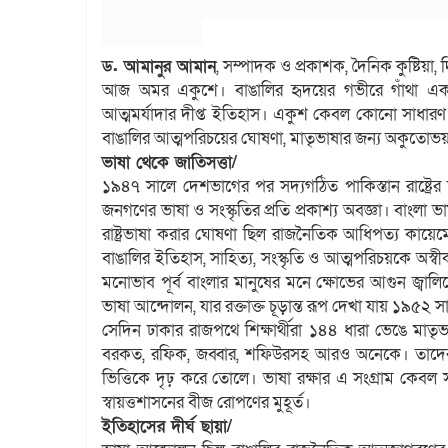
ড. আমানুর আমান
, সম্পাদক ও প্রকাশক, দৈনিক কুষ্টিয়া, দ
আজ অমর একুশে। বাঙালির হৃদয়ের গভীরে গাঁথা এ
আত্মমর্যাদার দীপ্ত ইতিহাস। একুশ কেবল কোনো সাধারণ 
বাঙালির আত্মপরিচয়ের ঘোষণা, মাতৃভাষার জন্য অকুতোভয় স
ভাষা থেকে জাতিসত্তা/
১৯৪৭ সালে দেশভাগের পর সদ্যগঠিত পাকিস্তান রাষ্ট্রের শা
জনগণের ভাষা ও সংস্কৃতির প্রতি প্রকাশ্য অবজ্ঞা। বাংলা ভা
রাষ্ট্রভাষা করার ঘোষণা ছিল রাজনৈতিক আধিপত্য কায়েমের
বাঙালির ইতিহাস, সাহিত্য, সংস্কৃতি ও আত্মপরিচয়কে অস্ব
মনোভাব পূর্ব বাংলার মানুষের মনে ক্ষোভের আগুন জ্বা
ভাষা আন্দোলন, যার রক্তাক্ত চূড়ান্ত রূপ দেখা যায় ১৯৫২ স
সেদিন ঢাকার রাজপথে শিক্ষার্থীরা ১৪৪ ধারা ভেঙে মাত
বরকত, রফিক, জব্বার, শফিউরসহ আরও অনেকে। তাদের র
ভিত্তিকে দৃঢ় করে তোলে। ভাষা রক্ষার এ সংগ্রাম কেবল 
স্বায়ত্তশাসনের বীজ রোপণের মুহূর্ত।
ইতিহাসের দীর্ঘ ছায়া/