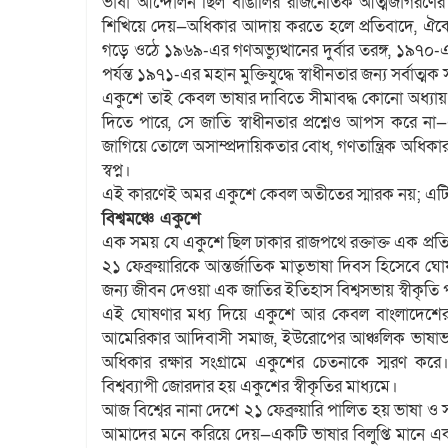
ভাষা আন্দোলন ছিল বাঙালির রাজনৈতিক আত্মজাগরণের প
শিখিয়ে দেয়—অধিকার আদায় করতে হলে প্রতিবাদে, ঐক্
গড়ে ওঠে ১৯৬৯-এর গণঅভ্যুত্থানের দুর্বার তরঙ্গ, ১৯৭০-এ
পর্যন্ত ১৯৭১-এর মহান মুক্তিযুদ্ধে স্বাধীনতার জন্য সর্বাত্মক স
একুশে তাই কেবল ভাষার দাবিতে সীমাবদ্ধ কোনো অধ্যায় নয়;
দিতে পারে, সে জাতি স্বাধীনতার প্রশ্নেও আপস করে ন
জাগিয়ে তোলে অসাম্প্রদায়িকতার বোধ, গণতান্ত্রিক অধিকারচ
স্বপ্ন।
এই কারণেই অমর একুশে কেবল অতীতের স্মারক নয়; এটি জাতি
বিশ্বমঞ্চে একুশে
এক সময় যে একুশে ছিল ঢাকার রাজপথে রক্তাক্ত এক প্
২১ ফেব্রুয়ারিকে আন্তর্জাতিক মাতৃভাষা দিবস হিসেবে ঘোষণা
জন্য জীবন দেওয়া এক জাতির ইতিহাস বিশ্বসভায় স্বীকৃতি পা
এই ঘোষণার মধ্য দিয়ে একুশে আর কেবল বাংলাদেশের সী
আমেরিকার আদিবাসী সমাজ, ইউরোপের আঞ্চলিক ভাষাভা
অধিকার রক্ষার সংগ্রামে একুশের চেতনাকে স্মরণ করে
বিশ্বব্যাপী জোরদার হয় একুশের স্বীকৃতির মাধ্যমে।
আজ বিশ্বের নানা দেশে ২১ ফেব্রুয়ারি পালিত হয় ভাষা ও সংস
আমাদের মনে করিয়ে দেয়—একটি ভাষার বিলুপ্তি মানে একটি 