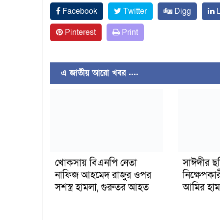
Facebook
Twitter
Digg
L
Pinterest
Print
এ জাতীয় আরো খবর ....
খোকসায় বিএনপি নেতা
সাঈদীর ছ
নাফিজ আহমেদ রাজুর ওপর
নিক্ষেপকার
সশস্ত্র হামলা, গুরুতর আহত
আমির হাম