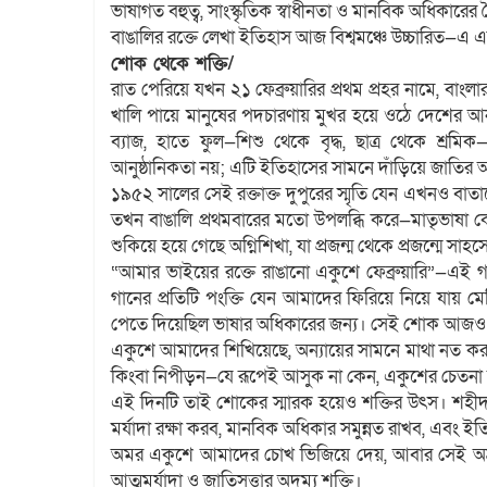
ভাষাগত বহুত্ব, সাংস্কৃতিক স্বাধীনতা ও মানবিক অধিকারের
বাঙালির রক্তে লেখা ইতিহাস আজ বিশ্বমঞ্চে উচ্চারিত—এ
শোক থেকে শক্তি/
রাত পেরিয়ে যখন ২১ ফেব্রুয়ারির প্রথম প্রহর নামে, ব
খালি পায়ে মানুষের পদচারণায় মুখর হয়ে ওঠে দেশের আ
ব্যাজ, হাতে ফুল—শিশু থেকে বৃদ্ধ, ছাত্র থেকে শ
আনুষ্ঠানিকতা নয়; এটি ইতিহাসের সামনে দাঁড়িয়ে জাতির আ
১৯৫২ সালের সেই রক্তাক্ত দুপুরের স্মৃতি যেন এখনও বা
তখন বাঙালি প্রথমবারের মতো উপলব্ধি করে—মাতৃভাষা কেবল 
শুকিয়ে হয়ে গেছে অগ্নিশিখা, যা প্রজন্ম থেকে প্রজন্মে সাহস
“আমার ভাইয়ের রক্তে রাঙানো একুশে ফেব্রুয়ারি”—এই গান 
গানের প্রতিটি পংক্তি যেন আমাদের ফিরিয়ে নিয়ে যায় মে
পেতে দিয়েছিল ভাষার অধিকারের জন্য। সেই শোক আজও অশ্রু 
একুশে আমাদের শিখিয়েছে, অন্যায়ের সামনে মাথা নত করা ন
কিংবা নিপীড়ন—যে রূপেই আসুক না কেন, একুশের চেতন
এই দিনটি তাই শোকের স্মারক হয়েও শক্তির উৎস। শহীদ ম
মর্যাদা রক্ষা করব, মানবিক অধিকার সমুন্নত রাখব, এবং 
অমর একুশে আমাদের চোখ ভিজিয়ে দেয়, আবার সেই অশ্রুক
আত্মমর্যাদা ও জাতিসত্তার অদম্য শক্তি।