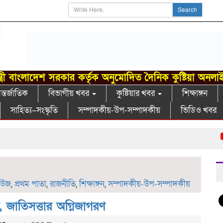
Search
্ত্রী বাংলাদেশ সরকার কর্তৃক অনুমোদিত দৈনিক কুষ্টিয়া অনলা
্তর্জাতিক
বিভাগীয় খবর
কুষ্টিয়ার খবর
শিক্ষাঙ্গন
সাহিত্য–সংস্কৃতি
সম্পাদকীয়-উপ-সম্পাদকীয়
ভিডিও খবর
খোকসা
িউজ
,
প্রথম পাতা
,
রাজনীতি
,
শিক্ষাঙ্গন
,
সম্পাদকীয়-উপ-সম্পাদকীয়
 জাতিসত্তার অগ্নিজাগরণ