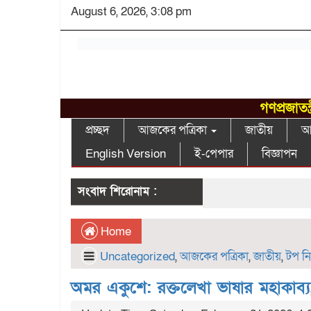
August 6, 2026, 3:08 pm
গণপ্রজাতন
প্রচ্ছদ
আজকের পত্রিকা
জাতীয়
আন
English Version
ই-পেপার
বিজ্ঞাপন
সংবাদ শিরোনাম :
Home
Uncategorized
,
আজকের পত্রিকা
,
জাতীয়
,
টপ ন
অমর একুশে: রক্তলেখা ভাষার মহাকাব্য,