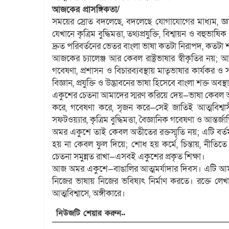
আজকের প্রাসঙ্গিকতা/
সময়ের স্রোত বদলেছে, বদলেছে যোগাযোগের মাধ্যম, জ্ঞা
যেখানে কৃত্রিম বুদ্ধিমত্তা, তথ্যপ্রযুক্তি, বিশ্বায়ন ও বহু
দ্রুত পরিবর্তনের ভেতর বাংলা ভাষা কতটা নিরাপদ, কতটা শ
আজকের চ্যালেঞ্জ আর কেবল রাষ্ট্রভাষার স্বীকৃতির নয়; আজকে
গবেষণা, প্রশাসন ও বিচারব্যবস্থায় মাতৃভাষার কার্যকর ও 
বিজ্ঞান, প্রযুক্তি ও উদ্ভাবনের ভাষা হিসেবে বাংলা শক্ত অব
একুশের চেতনা আমাদের স্মরণ করিয়ে দেয়—ভাষা কেবল আবেগ
করে, গবেষণা করে, সৃজন করে—সেই জাতিই আত্মবিশ্বা
সফটওয়্যার, কৃত্রিম বুদ্ধিমত্তা, বৈজ্ঞানিক গবেষণা ও আ
অমর একুশে তাই কেবল অতীতের রক্তস্মৃতি নয়; এটি বর্ত
হয় না কেবল ফুল দিয়ে; শোধ হয় কর্মে, চিন্তায়, নীতিতে। 
চেতনা সমুন্নত রাখা—এসবই একুশের প্রকৃত শিক্ষা।
আজ অমর একুশে—বাঙালির আত্মমর্যাদার দিবস। এটি আমা
নিজের ভাষায় নিজের ভবিষ্যৎ নির্মাণ করতে। রক্তে ল
আত্মবিশ্বাসে, অঙ্গীকারে।
নিউজটি শেয়ার করুন..