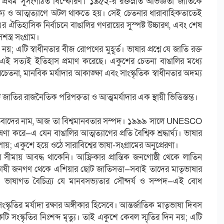
্রথম সুসংগঠিত বিস্ফোরণ। ১৯৫২-র রক্তস্নাত অভিজ্ঞতা জাতিকে
যে ও আত্মত্যাগে অটল থাকতে হয়। সেই চেতনার ধারাবাহিকতাতেই
র ঐতিহাসিক নির্বাচনে বাঙালির গণরায়ের সুস্পষ্ট উচ্চারণ, এবং শেষ
শস্ত্র সংগ্রাম।
 এটি স্বাধীনতার বীজ রোপণের মুহূর্ত। ভাষার প্রশ্নে যে জাতি রক্ত
া—এই সত্যই ইতিহাস প্রমাণ করেছে। একুশের চেতনা বাঙালির মধ্যে
েতনা, মানবিক মর্যাদার আকাঙ্ক্ষা এবং সাংস্কৃতিক স্বাধীনতার অদম্য
র রাজনৈতিক পরিপক্বতা ও আত্মমর্যাদার এক স্থায়ী ভিত্তিস্তম্ভ।
রতিবাদের নাম, আজ তা বিশ্বমানবতার সম্পদ। ১৯৯৯ সালে UNESCO
 করে—এ যেন বাঙালির আত্মত্যাগের প্রতি বৈশ্বিক শ্রদ্ধার্ঘ্য। ভাষার
য়; একুশে হয়ে ওঠে সারাবিশ্বের ভাষা-সংগ্রামের অনুপ্রেরণা।
মায় আবদ্ধ থাকেনি। আফ্রিকার প্রান্তিক জনগোষ্ঠী থেকে লাতিন
ষী জনগণ থেকে এশিয়ার ছোট জাতিসত্তা—সবাই তাদের মাতৃভাষার
। ভাষাগত বৈচিত্র্য যে মানবসভ্যতার সৌন্দর্য ও সম্পদ—এই বোধ
্কৃতির মর্যাদা রক্ষার অঙ্গীকার হিসেবে। আন্তর্জাতিক মাতৃভাষা দিবস
সংস্কৃতির নিঃশব্দ মৃত্যু। তাই একুশে কেবল স্মৃতির দিন নয়; এটি