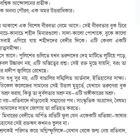
 বৈশ্বিক আন্দোলনের প্রতীক।
 এক অনন্য গৌরব, এক অমর উত্তরাধিকার।
াংলার আকাশে এক বিশেষ নীরবতা নেমে আসে। সেই নীরবতার বুক চিরে
নাচে-কানাচে শহীদ মিনারগুলো। সাদা-কালো পোশাকে, বুকে কালো
্রমিক—সবাই এগিয়ে যায় শহীদদের বেদীর দিকে। এটি কেবল একটি
ত্মসমীক্ষা।
তাসে ভাসে। পুলিশের গুলিতে যখন তরুণদের দেহ মাটিতে লুটিয়ে পড়ে,
উচ্চারণ নয়, এটি অস্তিত্বের প্রশ্ন। সেই রক্ত মুছে যায়নি; বরং তা
ের প্রদীপ জ্বালিয়ে রেখেছে।
শুধু সুর নয়, এটি বাঙালির সম্মিলিত আর্তনাদ, ইতিহাসের সাক্ষ্য।
ডিকেল কলেজের সামনের সেই উত্তাল মুহূর্তে, যেখানে তরুণেরা বুক
ঝরায়, কিন্তু তা দুর্বলতার অশ্রু নয়—এটি অঙ্গীকারের অশ্রু।
য়—প্রতিবাদে দাঁড়ানোই সম্মানের পথ। সাংস্কৃতিক আগ্রাসন, বৈষম্য
া আমাদের সাহস জোগায় তা প্রতিহত করতে।
িনারের বেদীতে অর্পিত প্রতিটি ফুল যেন একেকটি প্রতিজ্ঞা—ভাষার
ইতিহাসের সেই রক্তঋণ কখনও ভুলব না।
েই পরিণত করে অগ্নিস্ফুলিঙ্গে—যেখান থেকে জন্ম নেয় প্রতিবাদ,