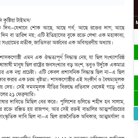
ি কুষ্টিয়া টাইমস/
ক দিন—যেখানে শোক আছে, আছে গর্ব; আছে রক্তের দাগ, আছে
দিন বা তারিখ নয়; এটি ইতিহাসের বুকে রক্তে লেখা এক মহাকাব্য,
ংগ্রামের প্রতীক, জাতিসত্তা অর্জনের এক অবিস্মরণীয় অধ্যায়।
সকগোষ্ঠী এমন এক ঔদ্ধত্যপূর্ণ সিদ্ধান্ত নেয়, যা ছিল সংখ্যাগরিষ্ঠ
ষাভাষী মানুষ ছিল রাষ্ট্রের জনসংখ্যার বড় অংশ, তবুও উর্দুকে একমাত্র
 এক নগ্ন প্রচেষ্টা। এটি কেবল প্রশাসনিক সিদ্ধান্ত ছিল না—এ ছিল
ীকার করার এক চরম ধৃষ্টতা। শাসকগোষ্ঠীর এই সংকীর্ণ ও বৈষম্যমূলক
লিয়ে দেয়। সেই দমনমূলক নীতির বিরুদ্ধে প্রতিবাদ থেকেই গড়ে ওঠে
ালের ২১ ফেব্রুয়ারি।
ৃভাষার দাবিতে মিছিল বের করে। পুলিশের গুলিতে শহীদ হন সালাম,
ক্তে রঞ্জিত হয় রাজপথ; আর সেই রক্তই বাঙালির আত্মপরিচয়ের
সাংস্কৃতিক দাবি ছিল না—এ ছিল রাজনৈতিক অধিকার, আত্মমর্যাদা ও