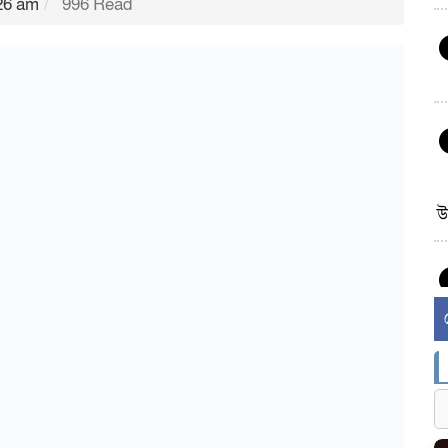
:26 am
996 Read
উ
র