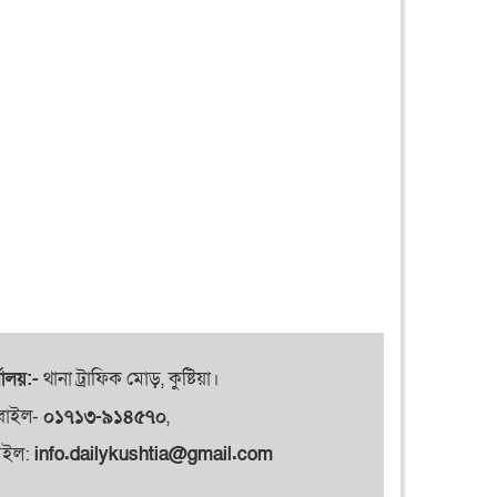
যালয়:-
থানা ট্রাফিক মোড়, কুষ্টিয়া।
বাইল-
০১৭১৩-৯১৪৫৭০
,
েইল:
info.dailykushtia@gmail.com