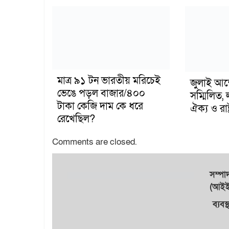
মাত্র ৯১ টন ভারতীয় মরিচেই
জুলাই আন
ভেঙে পড়ল বাজার/৪০০
সম্মিলিত, 
টাকা কেজি দাম কে ধরে
ঐক্য ও রাষ্
রেখেছিল?
Comments are closed.
সম্প
(আইইউ
ব্যবস