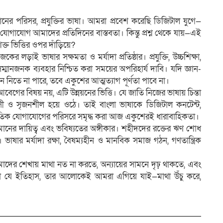
নের পরিসর, প্রযুক্তির ভাষা। আমরা প্রবেশ করেছি ডিজিটাল যুগে—
ভাষিক যোগাযোগ আমাদের প্রতিদিনের বাস্তবতা। কিন্তু প্রশ্ন থেকে যায়—এই
ক্ত ভিত্তির ওপর দাঁড়িয়ে?
র লড়াই ভাষার সক্ষমতা ও মর্যাদা প্রতিষ্ঠার। প্রযুক্তি, উচ্চশিক্ষা,
সম্মানজনক ব্যবহার নিশ্চিত করা সময়ের অপরিহার্য দাবি। যদি জ্ঞান-
স্থান নিতে না পারে, তবে একুশের আত্মত্যাগ পূর্ণতা পাবে না।
ের বিষয় নয়, এটি উন্নয়নের ভিত্তি। যে জাতি নিজের ভাষায় চিন্তা
সী ও সৃজনশীল হয়ে ওঠে। তাই বাংলা ভাষাকে ডিজিটাল কনটেন্ট,
ন্তর্জাতিক যোগাযোগের পরিসরে সমৃদ্ধ করা আজ একুশেরই ধারাবাহিকতা।
মানের দায়িত্ব এবং ভবিষ্যতের অঙ্গীকার। শহীদদের রক্তের ঋণ শোধ
ভাষার মর্যাদা রক্ষা, বৈষম্যহীন ও মানবিক সমাজ গঠন, গণতান্ত্রিক
দের শেখায় মাথা নত না করতে, অন্যায়ের সামনে দৃঢ় থাকতে, এবং
েখা যে ইতিহাস, তার আলোকেই আমরা এগিয়ে যাই—মাথা উঁচু করে,