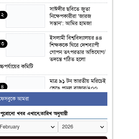
সাঈদীর ছবিতে জুতা
২
নিক্ষেপকারীরা ‘জারজ
সন্তান’: আমির হামজা
ইসলামী বিশ্ববিদ্যালয়র ৪৪
৩
শিক্ষককে ঘিরে দেশব্যাপী
গোপন তৎপরতার অভিযোগ/
তদন্তে গঠিত হলো
চ্চপর্যায়ের কমিটি
মাত্র ৯১ টন ভারতীয় মরিচেই
৪
ভেঙে পড়ল বাজার/৪০০
টাকা কেজি দাম কে ধরে
ফেসবুকে আমরা
েখেছিল?
পুরোনো খবর এখানে,তারিখ অনুযায়ী
জুলাই আন্দোলন ছিল
৫
সম্মিলিত, লক্ষ্য হওয়া উচিত
ঐক্য ও রাষ্ট্রগঠন