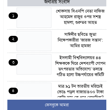
জনপ্রিয় সংবাদ
খোকসায় বিএনপি নেতা নাফিজ
১
আহমেদ রাজুর ওপর সশস্ত্র
হামলা, গুরুতর আহত
সাঈদীর ছবিতে জুতা
২
নিক্ষেপকারীরা ‘জারজ সন্তান’:
আমির হামজা
ইসলামী বিশ্ববিদ্যালয়র ৪৪
৩
শিক্ষককে ঘিরে দেশব্যাপী গোপন
তৎপরতার অভিযোগ/ তদন্তে
গঠিত হলো উচ্চপর্যায়ের কমিটি
মাত্র ৯১ টন ভারতীয় মরিচেই
৪
ভেঙে পড়ল বাজার/৪০০ টাকা
কেজি দাম কে ধরে রেখেছিল?
ফেসবুকে আমরা
জুলাই আন্দোলন ছিল সম্মিলিত,