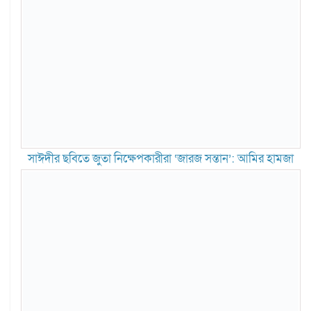
সাঈদীর ছবিতে জুতা নিক্ষেপকারীরা ‘জারজ সন্তান’: আমির হামজা