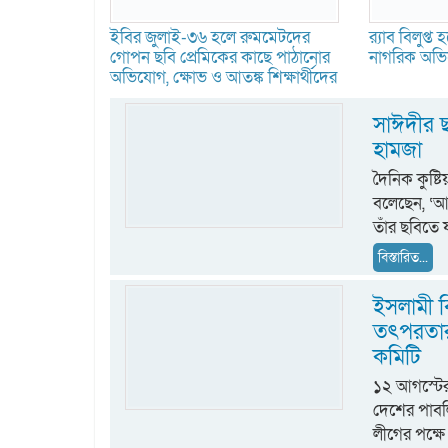
ইবির জুলাই-৩৬ হলে রুমমেটদের
র‍্যাব বিলুপ
গোপন ছবি প্রেমিকের কাছে পাঠানোর
নাগরিক অভিয
অভিযোগ, ক্ষোভ ও আতঙ্ক শিক্ষার্থীদের
সাঈদীর ছ
হামজা
দৈনিক কুষ্
বলেছেন, ‘আ
তাঁর ছবিতে 
বিস্তারিত...
ইসলামী ব
তৎপরতার 
কমিটি
১২ আগস্টের 
দেশের পাবলি
লীগের পক্ষে