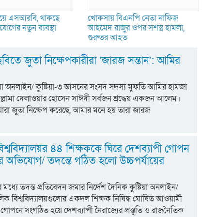
্ত হয়ে এসআরবি, থাকছে
খোকসায় বিএনপি নেতা নাফিজ
োগের নতুন ব্যবস্থা
আহমেদ রাজুর ওপর সশস্ত্র হামলা,
গুরুতর আহত
বিতে জুতা নিক্ষেপকারীরা ‘জারজ সন্তান’: আমির
টিয়া অনলাইন/ কুষ্টিয়া-৩ আসনের সংসদ সদস্য মুফতি আমির হামজা
ল্লামা দেলাওয়ার হোসেন সাঈদী সর্বজন শ্রদ্ধেয় একজন আলেম।
যারা জুতা নিক্ষেপ করেছে, আমার মনে হয় তারা জারজ
িশ্ববিদ্যালয়র ৪৪ শিক্ষককে ঘিরে দেশব্যাপী গোপন
অভিযোগ/ তদন্তে গঠিত হলো উচ্চপর্যায়ের
মধ্যে তদন্ত প্রতিবেদন জমার নির্দেশ দৈনিক কুষ্টিয়া অনলাইন/
ক বিশ্ববিদ্যালয়গুলোর একদল শিক্ষক নিষিদ্ধ ঘোষিত আওয়ামী
 গোপনে সংগঠিত হয়ে দেশব্যাপী নৈরাজ্যের প্রস্তুতি ও রাজনৈতিক