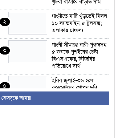
খুচরা বাজারে বাড়তি দাম
গাংনীতে মাটি খুঁড়তেই মিলল
২
১০ ল্যান্ডমাইন, ৫ টুলবক্স;
এলাকায় চাঞ্চল্য
গাংনী সীমান্তে নারী-পুরুষসহ
৩
৫ জনকে পুশইনের চেষ্টা
বিএসএফের, বিজিবির
প্রতিরোধে ব্যর্থ
ইবির জুলাই-৩৬ হলে
৪
রুমমেটদের গোপন ছবি
প্রেমিকের কাছে পাঠানোর
ফেসবুকে আমরা
অভিযোগ, ক্ষোভ ও আতঙ্ক
শিক্ষার্থীদের
র‍্যাব বিলুপ্ত হয়ে এসআরবি,
৫
থাকছে নাগরিক অভিযোগের
নতুন ব্যবস্থা