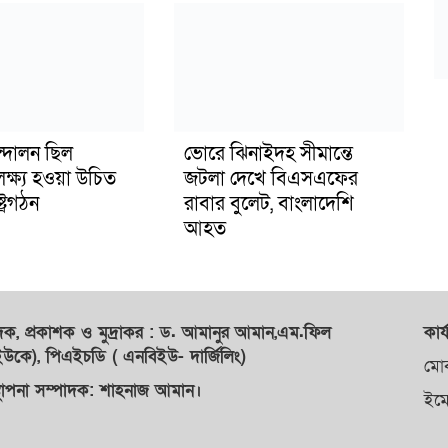
্দোলন ছিল
ভোরে ঝিনাইদহ সীমান্তে
লক্ষ্য হওয়া উচিত
জটলা দেখে বিএসএফের
ট্রগঠন
রাবার বুলেট, বাংলাদেশি
আহত
াদক,
প্রকাশক
ও
মুদ্রাকর
: ড. আমানুর আমান,
এম.ফিল
কার্
কে), পিএইচডি ( এনবিইউ- দার্জিলিং)
মো
্থাপনা সম্পাদক: শাহনাজ আমান।
ইম