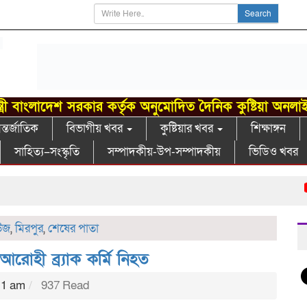
Search
্ত্রী বাংলাদেশ সরকার কর্তৃক অনুমোদিত দৈনিক কুষ্টিয়া অনলা
্তর্জাতিক
বিভাগীয় খবর
কুষ্টিয়ার খবর
শিক্ষাঙ্গন
সাহিত্য–সংস্কৃতি
সম্পাদকীয়-উপ-সম্পাদকীয়
ভিডিও খবর
খো
উজ
,
মিরপুর
,
শেষের পাতা
রোহী ব্র‍্যাক কর্মি নিহত
11 am
937 Read