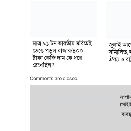
মাত্র ৯১ টন ভারতীয় মরিচেই
জুলাই আন
ভেঙে পড়ল বাজার/৪০০
সম্মিলিত, 
টাকা কেজি দাম কে ধরে
ঐক্য ও রাষ্
রেখেছিল?
Comments are closed.
সম্প
(আইইউ
ব্যবস