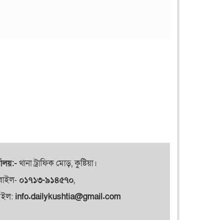
যালয়:-
থানা ট্রাফিক মোড়, কুষ্টিয়া।
বাইল-
০১৭১৩-৯১৪৫৭০
,
েইল:
info.dailykushtia@gmail.com