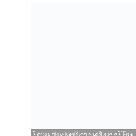
মিরপুরে চাপায় মোটরসাইকেল আরোহী ব্র‍্যাক কর্মি নিহত