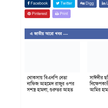
Facebook
Twitter
Digg
L
Pinterest
Print
এ জাতীয় আরো খবর ....
খোকসায় বিএনপি নেতা
সাঈদীর ছ
নাফিজ আহমেদ রাজুর ওপর
নিক্ষেপকার
সশস্ত্র হামলা, গুরুতর আহত
আমির হাম