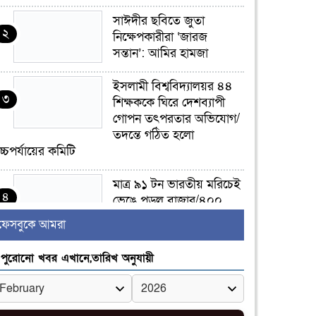
সাঈদীর ছবিতে জুতা
২
নিক্ষেপকারীরা ‘জারজ
সন্তান’: আমির হামজা
ইসলামী বিশ্ববিদ্যালয়র ৪৪
৩
শিক্ষককে ঘিরে দেশব্যাপী
গোপন তৎপরতার অভিযোগ/
তদন্তে গঠিত হলো
চ্চপর্যায়ের কমিটি
মাত্র ৯১ টন ভারতীয় মরিচেই
৪
ভেঙে পড়ল বাজার/৪০০
টাকা কেজি দাম কে ধরে
ফেসবুকে আমরা
েখেছিল?
পুরোনো খবর এখানে,তারিখ অনুযায়ী
জুলাই আন্দোলন ছিল
৫
সম্মিলিত, লক্ষ্য হওয়া উচিত
ঐক্য ও রাষ্ট্রগঠন