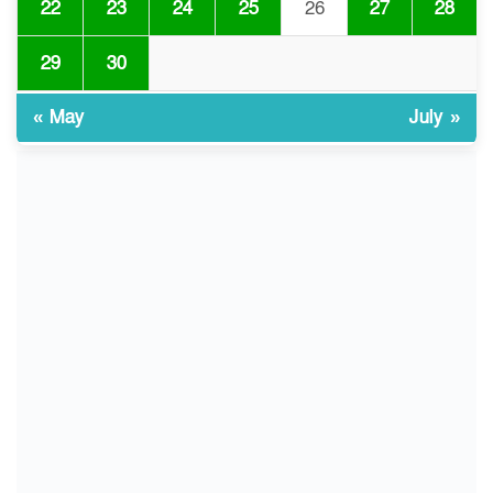
22
23
24
25
26
27
28
গঠিত হলো উচ্চপর্যায়ের কমিটি
29
30
মাত্র ৯১ টন ভারতীয় মরিচেই
৯
ভেঙে পড়ল বাজার/৪০০ টাকা
« May
July »
কেজি দাম কে ধরে রেখেছিল?
জুলাই আন্দোলন ছিল সম্মিলিত,
১০
লক্ষ্য হওয়া উচিত ঐক্য ও
রাষ্ট্রগঠন