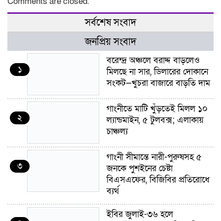
Comments are closed.
সর্বশেষ সংবাদ
জনপ্রিয় সংবাদ
বরেন্দ্র অঞ্চলে বরাদ্দ বাড়লেও
১
মিলছে না সার, ডিলারের দোকানে
সংকট—খুচরা বাজারে বাড়তি দাম
গাংনীতে মাটি খুঁড়তেই মিলল ১০
২
ল্যান্ডমাইন, ৫ টুলবক্স; এলাকায়
চাঞ্চল্য
গাংনী সীমান্তে নারী-পুরুষসহ ৫
৩
জনকে পুশইনের চেষ্টা
বিএসএফের, বিজিবির প্রতিরোধে
ব্যর্থ
ইবির জুলাই-৩৬ হলে