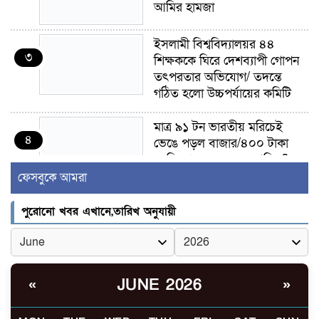
আমির হামজা
ইসলামী বিশ্ববিদ্যালয়র ৪৪
৩
শিক্ষককে ঘিরে দেশব্যাপী গোপন
তৎপরতার অভিযোগ/ তদন্তে
গঠিত হলো উচ্চপর্যায়ের কমিটি
মাত্র ৯১ টন ভারতীয় মরিচেই
৪
ভেঙে পড়ল বাজার/৪০০ টাকা
কেজি দাম কে ধরে রেখেছিল?
ফেসবুকে আমরা
জুলাই আন্দোলন ছিল সম্মিলিত,
৫
লক্ষ্য হওয়া উচিত ঐক্য ও
পুরোনো খবর এখানে,তারিখ অনুযায়ী
রাষ্ট্রগঠন
ভোরে ঝিনাইদহ সীমান্তে জটলা
৬
দেখে বিএসএফের রাবার বুলেট,
JUNE 2026
«
»
বাংলাদেশি আহত