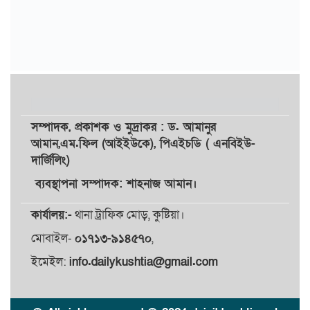
সম্পাদক,
প্রকাশক
ও
মুদ্রাকর
: ড. আমানুর
আমান,
এম.ফিল (আইইউকে), পিএইচডি ( এনবিইউ-
দার্জিলিং)
ব্যবস্থাপনা সম্পাদক: শাহনাজ আমান।
কার্যালয়:-
থানা ট্রাফিক মোড়, কুষ্টিয়া।
মোবাইল-
০১৭১৩-৯১৪৫৭০
,
ইমেইল:
info.dailykushtia@gmail.com