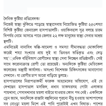
দৈনিক কুষ্টিয়া প্রতিবেদক/
নিজেই স্বাস্থ্য ঝুঁকিতে পড়েছে স্বাস্থ্যসেবায় নিয়োজিত কুষ্টিয়া ২৫০শয্যা
বিশিষ্ট কুষ্টিয়া জেনারেল হাসপাতালটি। ওয়াকিবহাল সুত্র বলছে চারম
বিপর্যয় নেমে আসতে পারে জেলার ২২ লক্ষ মানুষের স্বাস্থ্য সেবার আশ্রয়
স্থলটি।
এমনিতেই নানাবিধ ঝক্কি-ঝামেলা ও সমস্যা সীমাবদ্ধতা মোকাবিলা
করেই শয্যা সংখ্যার প্রায় দুই বা তিনগুন ভর্তিকৃত এবং দেড়
সহ¯্রাধিক বর্হিবিভাগ রোগীদের স্বাস্থ্য সেবা দিচ্ছেন প্রতিষ্ঠানটি। সেই
সাথে করোনাক্রান্ত রোগী তো রয়েছেই। অন্যদিকে কুষ্টিয়া মেডিকেল
কলেজের অস্থায়ী কার্যালয়। অসংখ্য বিশেষজ্ঞ চিকিৎসকের আনাগোনা
সেখানে। যা রোগীর চাপ আরো বাড়িয়ে তুলছে।
হাসপাতালের নিরাপত্তাকর্মী ফারুক আহমেদের অভিযোগ, এই যে
দেখছেন হাসপাতাল মসজিদ, প্রধান ডাকঘরসহ গোটা এলাকার
পায়খানা, পেসাবখানার ময়লা বাইরে যাওয়ার কোন পথ নেই। একদিকে
ড্রেন জ্যাম, অন্যদিকে রাস্তাটা বহুদিনের পুরনো নীচু হওয়ায় আশাপাশের
সব নোংড়া ময়লা মিশে এই পানি পুরোটাই এখন বিষাক্ত। পাশের