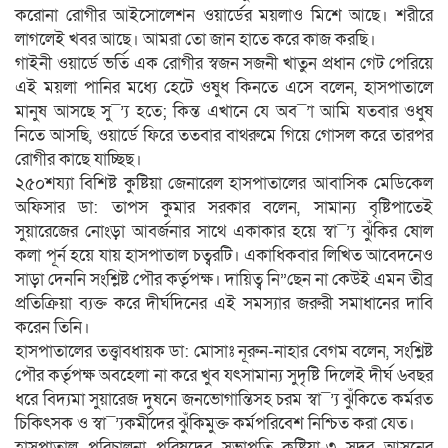
করোনা রোগীর আইসোলেশন ওয়ার্ডের ময়লাও মিশে আছে। শরীরে
লাগলেই খবর আছে। আমরা তো জান হাতে করে কাজ করছি।
গাইনী ওয়ার্ডে ভর্তি এক রোগীর স্বজন সজনী খাতুন প্রধান গেট পেরিয়ে
এই ময়লা পানির মধ্যে হেটে ওষুধ কিনতে এসে বলেন, হাসপাতালে
মানুষ আসছে সু¯’্য হতে; কিন্ত এখানে যে অব¯’া আমি যতবার ওধুষ
নিতে আসছি, ওয়ার্ডে ফিরে ততবার বাথরুমে গিয়ে গোসল করে তারপর
রোগীর কাছে যাচ্ছিছ।
২৫০শয্যা বিশিষ্ট কুষ্টিয়া জেনারেল হাসপাতালের আবাসিক মেডিকেল
অফিসার ডা: তাপস কুমার সরকার বলেন, সামান্য বৃষ্টিপাতেই
সুয়ারেজের নোংড়া আবর্জনার সাথে একাকার হয়ে স্বা¯’্য ঝুঁকির ষোল
কলা পূর্ন হয়ে যায় হাসপাতাল চত্বরটি। একাধিকবার লিখিত আবেদনেও
সাড়া দেননি সংশ্লিষ্ট পৌর কর্তৃপক্ষ। দায়িত্ব নি”েছন না কেউই এমন তীব্র
প্রতিক্রিয়া ব্যক্ত করে দীর্ঘদিনের এই সমস্যার জরুরী সমাধানের দাবি
করেন তিনি।
হাসপাতালের তত্ত্বাবধায়ক ডা: মোসাঃ নূরুন-নাহার বেগম বলেন, সংশ্লিষ্ট
পৌর কর্তৃপক্ষ অবহেলা না করে খুব যৎসামান্য সুদৃষ্টি দিলেই দীর্ঘ ৬বছর
ধরে বিদ্যমা সুয়ারেজ দুষনে জনভোগান্তিসহ চরম স্বা¯’্য ঝুঁকিতে কর্মরত
চিকিৎসক ও স্বা¯’্যকর্মীদের ঝুঁকিমুক্ত কর্মপরিবেশ নিশ্চিত করা যেত।
হাসপাতাল পরিচালনা পরিষদের সভাপতি কুষ্টিয়া-৩ সদর আসনের