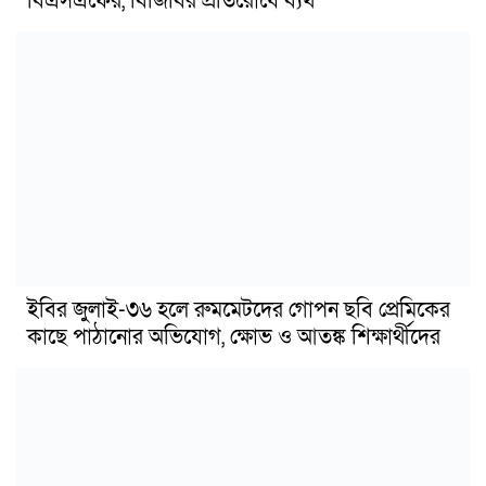
বিএসএফের, বিজিবির প্রতিরোধে ব্যর্থ
ইবির জুলাই-৩৬ হলে রুমমেটদের গোপন ছবি প্রেমিকের
কাছে পাঠানোর অভিযোগ, ক্ষোভ ও আতঙ্ক শিক্ষার্থীদের