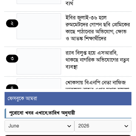
ব্যর্থ
ইবির জুলাই-৩৬ হলে
২
রুমমেটদের গোপন ছবি প্রেমিকের
কাছে পাঠানোর অভিযোগ, ক্ষোভ
ও আতঙ্ক শিক্ষার্থীদের
র‍্যাব বিলুপ্ত হয়ে এসআরবি,
৩
থাকছে নাগরিক অভিযোগের নতুন
ব্যবস্থা
খোকসায় বিএনপি নেতা নাফিজ
৪
আহমেদ রাজুর ওপর সশস্ত্র হামলা,
গুরুতর আহত
ফেসবুকে আমরা
সাঈদীর ছবিতে জুতা
পুরোনো খবর এখানে,তারিখ অনুযায়ী
৫
নিক্ষেপকারীরা ‘জারজ সন্তান’:
আমির হামজা