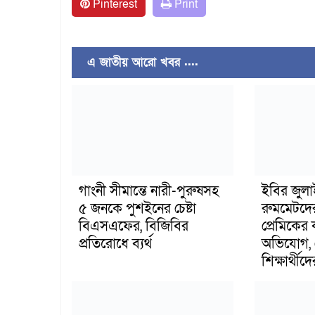
Pinterest
Print
এ জাতীয় আরো খবর ....
গাংনী সীমান্তে নারী-পুরুষসহ
ইবির জুল
৫ জনকে পুশইনের চেষ্টা
রুমমেটদে
বিএসএফের, বিজিবির
প্রেমিকের
প্রতিরোধে ব্যর্থ
অভিযোগ, 
শিক্ষার্থীদে