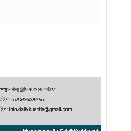
যালয়:-
থানা ট্রাফিক মোড়, কুষ্টিয়া।
বাইল-
০১৭১৩-৯১৪৫৭০
,
েইল:
info.dailykushtia@gmail.com