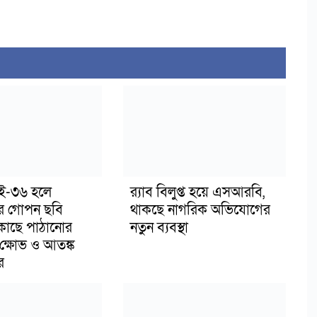
াই-৩৬ হলে
র‍্যাব বিলুপ্ত হয়ে এসআরবি,
র গোপন ছবি
থাকছে নাগরিক অভিযোগের
 কাছে পাঠানোর
নতুন ব্যবস্থা
ক্ষোভ ও আতঙ্ক
র