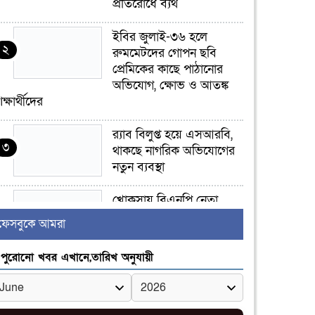
প্রতিরোধে ব্যর্থ
ইবির জুলাই-৩৬ হলে
২
রুমমেটদের গোপন ছবি
প্রেমিকের কাছে পাঠানোর
অভিযোগ, ক্ষোভ ও আতঙ্ক
িক্ষার্থীদের
র‍্যাব বিলুপ্ত হয়ে এসআরবি,
৩
থাকছে নাগরিক অভিযোগের
নতুন ব্যবস্থা
খোকসায় বিএনপি নেতা
৪
নাফিজ আহমেদ রাজুর ওপর
ফেসবুকে আমরা
সশস্ত্র হামলা, গুরুতর আহত
পুরোনো খবর এখানে,তারিখ অনুযায়ী
সাঈদীর ছবিতে জুতা
৫
নিক্ষেপকারীরা ‘জারজ
সন্তান’: আমির হামজা