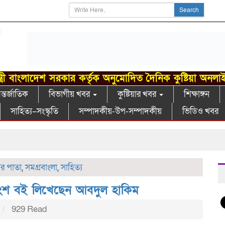
Search
্ত্রী বাংলাদেশ সরকার কর্তৃক অনুমোদিত দৈনিক কুষ্টিয়া অনলা
্তর্জাতিক
বিভাগীয় খবর
কুষ্টিয়ার খবর
শিক্ষাঙ্গন
সাহিত্য–সংস্কৃতি
সম্পাদকীয়-উপ-সম্পাদকীয়
ভিডিও খবর
র পাতা
,
সমগ্রবাংলা
,
সাহিত্য
িকাংশ বই লিখেছেন আবদুল হাকিম
929 Read