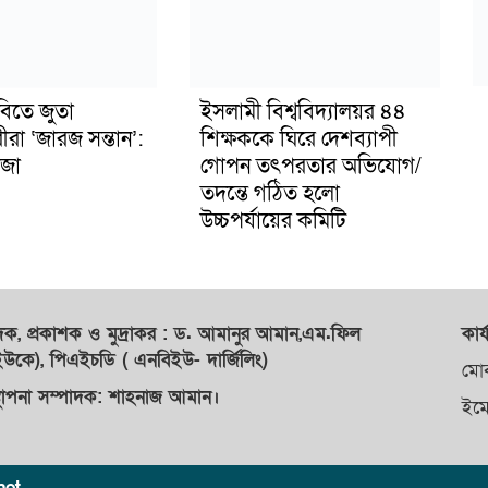
বিতে জুতা
ইসলামী বিশ্ববিদ্যালয়র ৪৪
ীরা ‘জারজ সন্তান’:
শিক্ষককে ঘিরে দেশব্যাপী
জা
গোপন তৎপরতার অভিযোগ/
তদন্তে গঠিত হলো
উচ্চপর্যায়ের কমিটি
াদক,
প্রকাশক
ও
মুদ্রাকর
: ড. আমানুর আমান,
এম.ফিল
কার্
কে), পিএইচডি ( এনবিইউ- দার্জিলিং)
মো
্থাপনা সম্পাদক: শাহনাজ আমান।
ইম