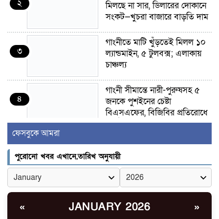
২
মিলছে না সার, ডিলারের দোকানে
সংকট—খুচরা বাজারে বাড়তি দাম
গাংনীতে মাটি খুঁড়তেই মিলল ১০
৩
ল্যান্ডমাইন, ৫ টুলবক্স; এলাকায়
চাঞ্চল্য
গাংনী সীমান্তে নারী-পুরুষসহ ৫
৪
জনকে পুশইনের চেষ্টা
বিএসএফের, বিজিবির প্রতিরোধে
ব্যর্থ
ফেসবুকে আমরা
ইবির জুলাই-৩৬ হলে
৫
পুরোনো খবর এখানে,তারিখ অনুযায়ী
রুমমেটদের গোপন ছবি প্রেমিকের
কাছে পাঠানোর অভিযোগ, ক্ষোভ
ও আতঙ্ক শিক্ষার্থীদের
র‍্যাব বিলুপ্ত হয়ে এসআরবি,
JANUARY 2026
«
»
৬
থাকছে নাগরিক অভিযোগের নতুন