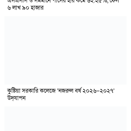
এসএসসি ও সমমানে পাসের হার কমে ৬২.২৫%, ফেল
৬ লাখ ৯০ হাজার
কুষ্টিয়া সরকারি কলেজে ‘নজরুল বর্ষ ২০২৬–২০২৭’
উদ্‌যাপন