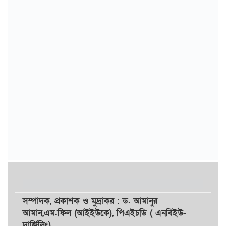
সম্পাদক,
প্রকাশক
ও
মুদ্রাকর
: ড. আমানুর
আমান,
এম.ফিল (আইইউকে), পিএইচডি ( এনবিইউ-
দার্জিলিং)