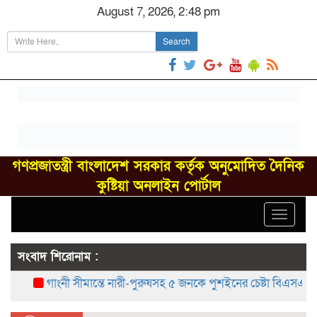
August 7, 2026, 2:48 pm
Search
গণপ্রজাতন্ত্রী বাংলাদেশ সরকার কর্তৃক অনুমোদিত দৈনিক
কুষ্টিয়া অনলাইন পোর্টাল
Toggle
navigat
সংবাদ শিরোনাম :
গাংনী সীমান্তে নারী-পুরুষসহ ৫ জনকে পুশইনের চেষ্টা বিএসএফের, বি