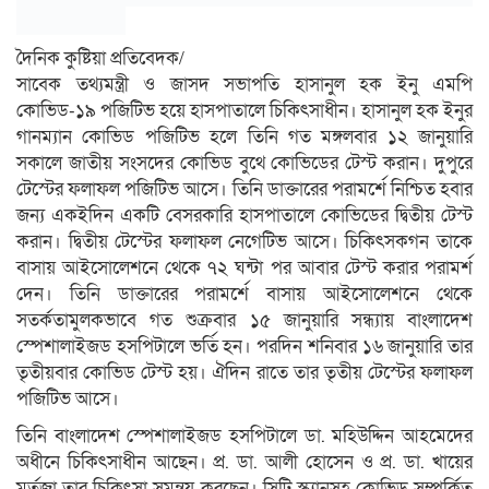
দৈনিক কুষ্টিয়া প্রতিবেদক/
সাবেক তথ্যমন্ত্রী ও জাসদ সভাপতি হাসানুল হক ইনু এমপি
কোভিড-১৯ পজিটিভ হয়ে হাসপাতালে চিকিৎসাধীন। হাসানুল হক ইনুর
গানম্যান কোভিড পজিটিভ হলে তিনি গত মঙ্গলবার ১২ জানুয়ারি
সকালে জাতীয় সংসদের কোভিড বুথে কোভিডের টেস্ট করান। দুপুরে
টেস্টের ফলাফল পজিটিভ আসে। তিনি ডাক্তারের পরামর্শে নিশ্চিত হবার
জন্য একইদিন একটি বেসরকারি হাসপাতালে কোভিডের দ্বিতীয় টেস্ট
করান। দ্বিতীয় টেস্টের ফলাফল নেগেটিভ আসে। চিকিৎসকগন তাকে
বাসায় আইসোলেশনে থেকে ৭২ ঘন্টা পর আবার টেস্ট করার পরামর্শ
দেন। তিনি ডাক্তারের পরামর্শে বাসায় আইসোলেশনে থেকে
সতর্কতামুলকভাবে গত শুক্রবার ১৫ জানুয়ারি সন্ধ্যায় বাংলাদেশ
স্পেশালাইজড হসপিটালে ভর্তি হন। পরদিন শনিবার ১৬ জানুয়ারি তার
তৃতীয়বার কোভিড টেস্ট হয়। ঐদিন রাতে তার তৃতীয় টেস্টের ফলাফল
পজিটিভ আসে।
তিনি বাংলাদেশ স্পেশালাইজড হসপিটালে ডা. মহিউদ্দিন আহমেদের
অধীনে চিকিৎসাধীন আছেন। প্র. ডা. আলী হোসেন ও প্র. ডা. খায়ের
মর্তুজা তার চিকিৎসা সমন্বয় করছেন। সিটি স্ক্যানসহ কোভিড সম্পর্কিত