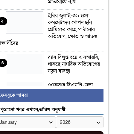
প্রতিরোধে ব্যর্থ
ইবির জুলাই-৩৬ হলে
২
রুমমেটদের গোপন ছবি
প্রেমিকের কাছে পাঠানোর
অভিযোগ, ক্ষোভ ও আতঙ্ক
িক্ষার্থীদের
র‍্যাব বিলুপ্ত হয়ে এসআরবি,
৩
থাকছে নাগরিক অভিযোগের
নতুন ব্যবস্থা
খোকসায় বিএনপি নেতা
৪
নাফিজ আহমেদ রাজুর ওপর
ফেসবুকে আমরা
সশস্ত্র হামলা, গুরুতর আহত
পুরোনো খবর এখানে,তারিখ অনুযায়ী
সাঈদীর ছবিতে জুতা
৫
নিক্ষেপকারীরা ‘জারজ
সন্তান’: আমির হামজা