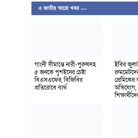
এ জাতীয় আরো খবর ....
গাংনী সীমান্তে নারী-পুরুষসহ
ইবির জুল
৫ জনকে পুশইনের চেষ্টা
রুমমেটদে
বিএসএফের, বিজিবির
প্রেমিকের
প্রতিরোধে ব্যর্থ
অভিযোগ, 
শিক্ষার্থীদে