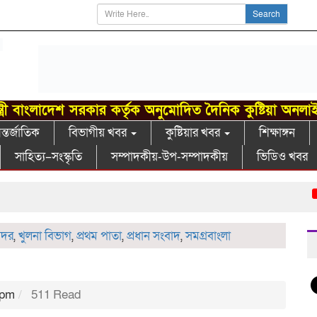
Search
্ত্রী বাংলাদেশ সরকার কর্তৃক অনুমোদিত দৈনিক কুষ্টিয়া অনলা
্তর্জাতিক
বিভাগীয় খবর
কুষ্টিয়ার খবর
শিক্ষাঙ্গন
সাহিত্য–সংস্কৃতি
সম্পাদকীয়-উপ-সম্পাদকীয়
ভিডিও খবর
গা
 সদর
,
খুলনা বিভাগ
,
প্রথম পাতা
,
প্রধান সংবাদ
,
সমগ্রবাংলা
 pm
511 Read