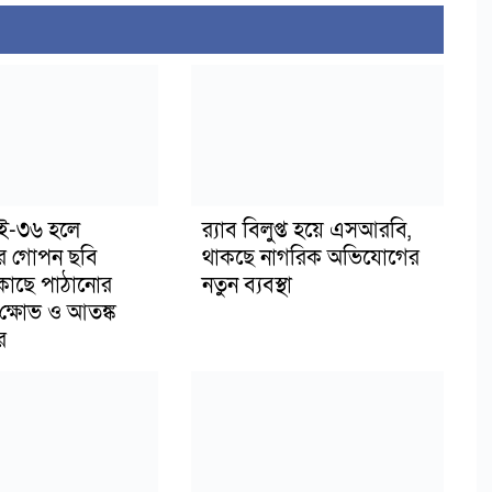
াই-৩৬ হলে
র‍্যাব বিলুপ্ত হয়ে এসআরবি,
র গোপন ছবি
থাকছে নাগরিক অভিযোগের
 কাছে পাঠানোর
নতুন ব্যবস্থা
ক্ষোভ ও আতঙ্ক
র