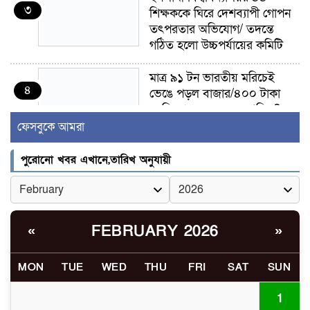
৩
শিক্ষককে ঘিরে দেশব্যাপী গোপন
তৎপরতার অভিযোগ/ তদন্তে
গঠিত হলো উচ্চপর্যায়ের কমিটি
মাত্র ৯১ টন ভারতীয় মরিচেই
৪
ভেঙে পড়ল বাজার/৪০০ টাকা
কেজি দাম কে ধরে রেখেছিল?
ফেসবুকে আমরা
জুলাই আন্দোলন ছিল সম্মিলিত,
৫
লক্ষ্য হওয়া উচিত ঐক্য ও
পুরোনো খবর এখানে,তারিখ অনুযায়ী
রাষ্ট্রগঠন
ভোরে ঝিনাইদহ সীমান্তে জটলা
৬
দেখে বিএসএফের রাবার বুলেট,
FEBRUARY 2026
«
»
বাংলাদেশি আহত
MON
TUE
WED
THU
FRI
SAT
SUN
চুয়াডাঙ্গা/ প্রথম স্ত্রীকে নিয়ে
৭
মালয়েশিয়ায়, দ্বিতীয় স্ত্রী
1