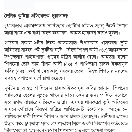
দৈনিক কুষ্টিয়া প্রতিবেদক, চুয়াডাঙ্গা/
চুয়াডাঙ্গার আলমডাঙ্গায় পাখিভ্যান (ব্যাটারি চালিত ভ্যান) উল্টে শিপন
আলী নামে এক যাত্রী নিহত হয়েছেন। আহত হয়েছেন আরও দুজন।
শুক্রবার সকাল ৯টার দিকে আলমডাঙ্গা উপজেলার খাসকররা ভূমি
অফিসের সামনে ওই দুর্ঘটনা ঘটে। নিহত শিপন আলী (৩৫) আলমডাঙ্গা
উপজেলার পাইকপাড়া গ্রামের ইদ্রিস আলীর ছেলে। আহতরা হলেন
শিপনের ছোট ভাই রিপন আলী (২০) ও পাখিভ্যান চালক ইকরামুল
কবির (২৬) একই গ্রামের কালু মন্ডলের ছেলে। নিহত শিপনের মরদেহ
সদর হাসপাতাল মর্গে রাখা হয়েছে।
দুর্ঘটনায় আহত পাখিভ্যান চালক ইকরামুল কবির জানান, শিপনের
শ্যালকের ছেলের সুন্নতে খাৎনার মাংস কেনার জন্য পাখিভ্যানযোগে
সরোজগঞ্জ বাজারে যাচ্ছিলেন তারা। এসময় খাসকররা ভূমি অফিসের
সামনে পৌঁছালে নিয়ন্ত্রণ হারিয়ে পাখিভ্যানটি উল্টে যায়। আহত হন
পাখিভ্যান যাত্রী শিপন, রিপন ও ভ্যান চালক ইকরামুল। স্থানীয়রা তাদের
উদ্ধার করে চুয়াডাঙ্গা সদর হাসপাতালে নিলে জরুরি বিভাগের কর্তব্যরত
চিকিৎসক ডা. মাহবুবুর রহমান শিপনকে মৃত বলে ঘোষণা করেন।