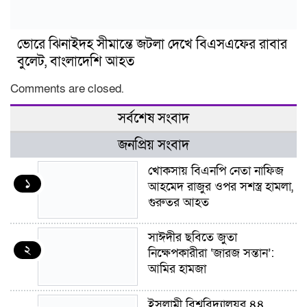
ভোরে ঝিনাইদহ সীমান্তে জটলা দেখে বিএসএফের রাবার
বুলেট, বাংলাদেশি আহত
Comments are closed.
সর্বশেষ সংবাদ
জনপ্রিয় সংবাদ
খোকসায় বিএনপি নেতা নাফিজ
১
আহমেদ রাজুর ওপর সশস্ত্র হামলা,
গুরুতর আহত
সাঈদীর ছবিতে জুতা
২
নিক্ষেপকারীরা ‘জারজ সন্তান’:
আমির হামজা
ইসলামী বিশ্ববিদ্যালয়র ৪৪