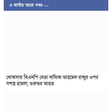
এ জাতীয় আরো খবর ....
খোকসায় বিএনপি নেতা নাফিজ আহমেদ রাজুর ওপর
সশস্ত্র হামলা, গুরুতর আহত