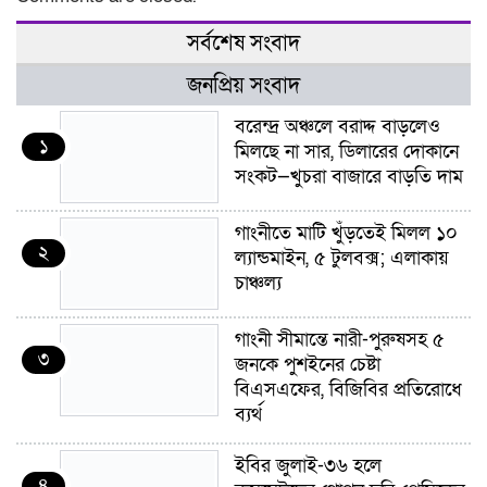
সর্বশেষ সংবাদ
জনপ্রিয় সংবাদ
বরেন্দ্র অঞ্চলে বরাদ্দ বাড়লেও
১
মিলছে না সার, ডিলারের দোকানে
সংকট—খুচরা বাজারে বাড়তি দাম
গাংনীতে মাটি খুঁড়তেই মিলল ১০
২
ল্যান্ডমাইন, ৫ টুলবক্স; এলাকায়
চাঞ্চল্য
গাংনী সীমান্তে নারী-পুরুষসহ ৫
৩
জনকে পুশইনের চেষ্টা
বিএসএফের, বিজিবির প্রতিরোধে
ব্যর্থ
ইবির জুলাই-৩৬ হলে
৪