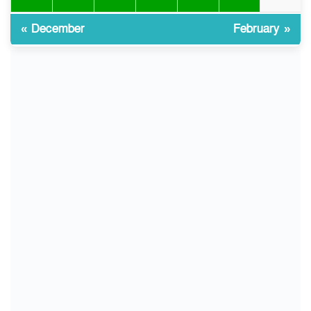
« December
February »
ইসলামী বিশ্ববিদ্যালয়ে
১০
ওরিয়েন্টেশন/ খাদ্যে হতাশার স্বাদ