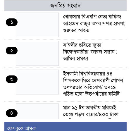
জনপ্রিয় সংবাদ
খোকসায় বিএনপি নেতা নাফিজ
১
আহমেদ রাজুর ওপর সশস্ত্র হামলা,
গুরুতর আহত
সাঈদীর ছবিতে জুতা
২
নিক্ষেপকারীরা ‘জারজ সন্তান’:
আমির হামজা
ইসলামী বিশ্ববিদ্যালয়র ৪৪
৩
শিক্ষককে ঘিরে দেশব্যাপী গোপন
তৎপরতার অভিযোগ/ তদন্তে
গঠিত হলো উচ্চপর্যায়ের কমিটি
মাত্র ৯১ টন ভারতীয় মরিচেই
৪
ভেঙে পড়ল বাজার/৪০০ টাকা
কেজি দাম কে ধরে রেখেছিল?
ফেসবুকে আমরা