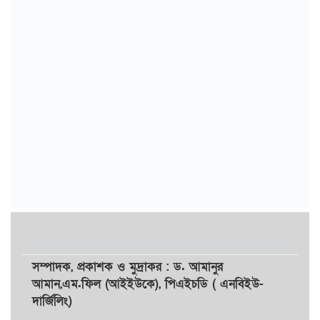
সম্পাদক,
প্রকাশক
ও
মুদ্রাকর
: ড. আমানুর
আমান,
এম.ফিল (আইইউকে), পিএইচডি ( এনবিইউ-
দার্জিলিং)