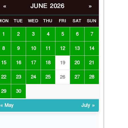
JUNE 2026
«
»
ভোরে ঝিনাইদহ সীমান্তে
৬
জটলা দেখে বিএসএফের
রাবার বুলেট, বাংলাদেশি
MON
TUE
WED
THU
FRI
SAT
SUN
আহত
1
2
3
4
5
6
7
চুয়াডাঙ্গা/ প্রথম স্ত্রীকে নিয়ে
৭
মালয়েশিয়ায়, দ্বিতীয় স্ত্রী
8
9
10
11
12
13
14
বুলডোজার দিয়ে ভাঙলো
স্বামীর বাড়ি
15
16
17
18
19
20
21
প্রথমবারের মতো
22
23
24
25
26
27
28
৮
এমপিওভুক্ত শিক্ষকদের
বদলি কার্যক্রম চালু
29
30
গবেষণার আগে গবেষণার
৯
« May
July »
ভিত্তি: বিশ্ববিদ্যালয় কি
প্রস্তুত?
ইসলামী বিশ্ববিদ্যালয়ে