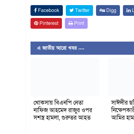
Facebook
Twitter
Digg
L
Pinterest
Print
এ জাতীয় আরো খবর ....
খোকসায় বিএনপি নেতা
সাঈদীর ছ
নাফিজ আহমেদ রাজুর ওপর
নিক্ষেপকার
সশস্ত্র হামলা, গুরুতর আহত
আমির হাম