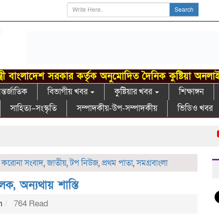
Search
্ত্রী বাংলাদেশ সরকার কর্তৃক অনুমোদিত দৈনিক কুষ্টিয়া অনলা
্তর্জাতিক
বিভাগীয় খবর
কুষ্টিয়ার খবর
শিক্ষাঙ্গন
সাহিত্য–সংস্কৃতি
সম্পাদকীয়-উপ-সম্পাদকীয়
ভিডিও খবর
খ
,
করোনা সংবাদ
,
জাতীয়
,
টপ নিউজ
,
প্রথম পাতা
,
সমগ্রবাংলা
লক, অন্যথায় শাস্তি
m
764 Read