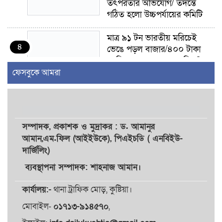
তৎপরতার অভিযোগ/ তদন্তে
গঠিত হলো উচ্চপর্যায়ের কমিটি
মাত্র ৯১ টন ভারতীয় মরিচেই
৪
ভেঙে পড়ল বাজার/৪০০ টাকা
কেজি দাম কে ধরে রেখেছিল?
ফেসবুকে আমরা
জুলাই আন্দোলন ছিল সম্মিলিত,
৫
লক্ষ্য হওয়া উচিত ঐক্য ও
রাষ্ট্রগঠন
সম্পাদক,
প্রকাশক
ও
মুদ্রাকর
: ড. আমানুর
ভোরে ঝিনাইদহ সীমান্তে জটলা
আমান,
এম.ফিল (আইইউকে), পিএইচডি ( এনবিইউ-
৬
দেখে বিএসএফের রাবার বুলেট,
দার্জিলিং)
বাংলাদেশি আহত
ব্যবস্থাপনা সম্পাদক: শাহনাজ আমান।
চুয়াডাঙ্গা/ প্রথম স্ত্রীকে নিয়ে
কার্যালয়:-
থানা ট্রাফিক মোড়, কুষ্টিয়া।
৭
মালয়েশিয়ায়, দ্বিতীয় স্ত্রী
বুলডোজার দিয়ে ভাঙলো স্বামীর
মোবাইল-
০১৭১৩-৯১৪৫৭০
,
বাড়ি