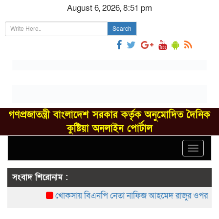
August 6, 2026, 8:51 pm
Search
গণপ্রজাতন্ত্রী বাংলাদেশ সরকার কর্তৃক অনুমোদিত দৈনিক
কুষ্টিয়া অনলাইন পোর্টাল
Toggle
navigat
সংবাদ শিরোনাম :
খোকসায় বিএনপি নেতা নাফিজ আহমেদ রাজুর ওপর সশস্ত্র 