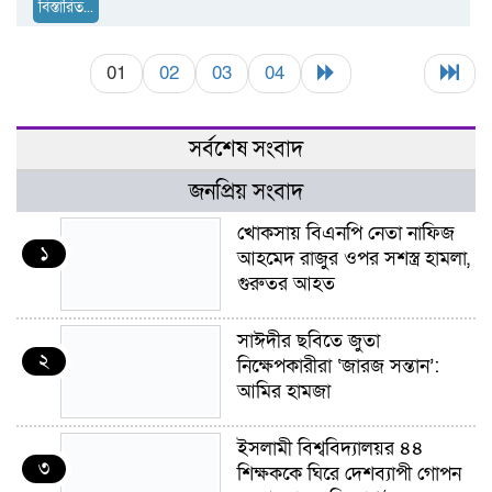
বিস্তারিত...
01
02
03
04
সর্বশেষ সংবাদ
জনপ্রিয় সংবাদ
খোকসায় বিএনপি নেতা নাফিজ
১
আহমেদ রাজুর ওপর সশস্ত্র হামলা,
গুরুতর আহত
সাঈদীর ছবিতে জুতা
২
নিক্ষেপকারীরা ‘জারজ সন্তান’:
আমির হামজা
ইসলামী বিশ্ববিদ্যালয়র ৪৪
৩
শিক্ষককে ঘিরে দেশব্যাপী গোপন