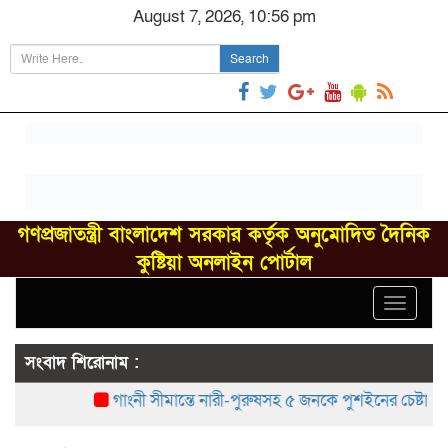
August 7, 2026, 10:56 pm
Search
গণপ্রজাতন্ত্রী বাংলাদেশ সরকার কর্তৃক অনুমোদিত দৈনিক
কুষ্টিয়া অনলাইন পোর্টাল
Toggle
navigat
সংবাদ শিরোনাম :
গাংনী সীমান্তে নারী-পুরুষসহ ৫ জনকে পুশইনের চেষ্টা বিএসএ