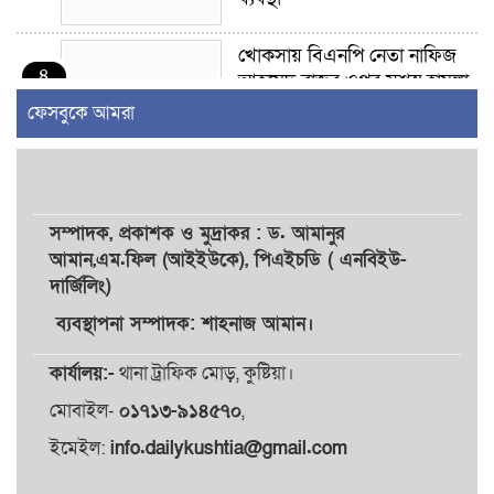
খোকসায় বিএনপি নেতা নাফিজ
৪
আহমেদ রাজুর ওপর সশস্ত্র হামলা,
গুরুতর আহত
ফেসবুকে আমরা
সাঈদীর ছবিতে জুতা
৫
নিক্ষেপকারীরা ‘জারজ সন্তান’:
আমির হামজা
সম্পাদক,
প্রকাশক
ও
মুদ্রাকর
: ড. আমানুর
আমান,
এম.ফিল (আইইউকে), পিএইচডি ( এনবিইউ-
ইসলামী বিশ্ববিদ্যালয়র ৪৪
দার্জিলিং)
৬
শিক্ষককে ঘিরে দেশব্যাপী গোপন
তৎপরতার অভিযোগ/ তদন্তে
ব্যবস্থাপনা সম্পাদক: শাহনাজ আমান।
গঠিত হলো উচ্চপর্যায়ের কমিটি
কার্যালয়:-
থানা ট্রাফিক মোড়, কুষ্টিয়া।
মাত্র ৯১ টন ভারতীয় মরিচেই
মোবাইল-
০১৭১৩-৯১৪৫৭০
,
৭
ভেঙে পড়ল বাজার/৪০০ টাকা
ইমেইল:
info.dailykushtia@gmail.com
কেজি দাম কে ধরে রেখেছিল?