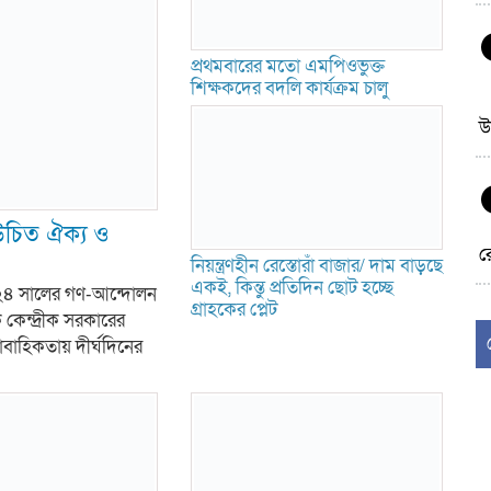
প্রথমবারের মতো এমপিওভুক্ত
শিক্ষকদের বদলি কার্যক্রম চালু
উ
 উচিত ঐক্য ও
র
নিয়ন্ত্রণহীন রেস্তোরাঁ বাজার/ দাম বাড়ছে
একই, কিন্তু প্রতিদিন ছোট হচ্ছে
২৪ সালের গণ-আন্দোলন
গ্রাহকের প্লেট
ক কেন্দ্রীক সরকারের
াহিকতায় দীর্ঘদিনের