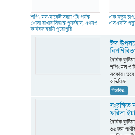
শপিং মল-মার্কেট সন্ধ্যা ৭টা পর্যন্ত
এক নতুন চাপ/
খোলা রাখার সিদ্ধান্ত পুনর্বহাল, এখনও
এসএসসি প্রস্ত
কার্যকর হয়নি পুরোপুরি
ঈদ উপলক্ষ
বিপণিবিত
দৈনিক কুষ্ট
শপিং মল ও বিপ
সরকার। তবে ব
অতিরিক্ত
বিস্তারিত...
সংরক্ষিত ন
ফরিদা ইয়
দৈনিক কুষ্টি
৩৬ জন প্রার্