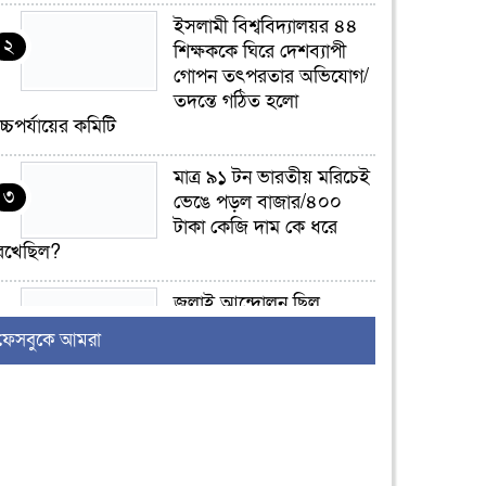
ইসলামী বিশ্ববিদ্যালয়র ৪৪
২
শিক্ষককে ঘিরে দেশব্যাপী
গোপন তৎপরতার অভিযোগ/
তদন্তে গঠিত হলো
চ্চপর্যায়ের কমিটি
মাত্র ৯১ টন ভারতীয় মরিচেই
৩
ভেঙে পড়ল বাজার/৪০০
টাকা কেজি দাম কে ধরে
েখেছিল?
জুলাই আন্দোলন ছিল
৪
সম্মিলিত, লক্ষ্য হওয়া উচিত
ফেসবুকে আমরা
ঐক্য ও রাষ্ট্রগঠন
ভোরে ঝিনাইদহ সীমান্তে
৫
জটলা দেখে বিএসএফের
রাবার বুলেট, বাংলাদেশি
আহত