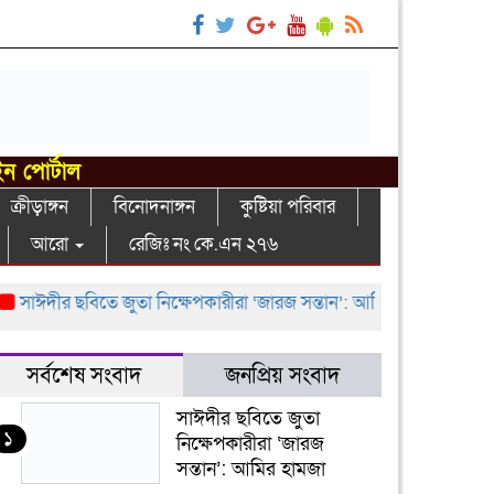
ইন পোর্টাল
ক্রীড়াঙ্গন
বিনোদনাঙ্গন
কুষ্টিয়া পরিবার
আরো
রেজিঃ নং কে.এন ২৭৬
াঈদীর ছবিতে জুতা নিক্ষেপকারীরা ‘জারজ সন্তান’: আমির হামজা
ইসলামী 
সর্বশেষ সংবাদ
জনপ্রিয় সংবাদ
সাঈদীর ছবিতে জুতা
১
নিক্ষেপকারীরা ‘জারজ
সন্তান’: আমির হামজা