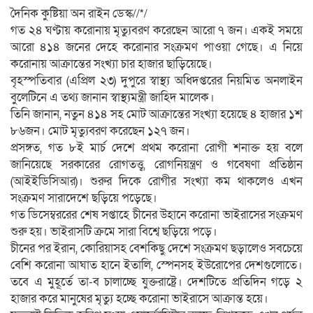
দৈনিক কুষ্টিয়া অন রাইন ডেস্ক//*/
গত ২৪ ঘণ্টায় করোনায় মৃত্যুবরণ করেছেন আরো ৭ জন। একই সময়ে
আরো ৪১৪ জনের দেহে করোনার সংক্রমণ পাওয়া গেছে। এ নিয়ে
করোনায় আক্রান্তের সংখ্যা চার হাজার ছাড়িয়েছে।
বৃহস্পতিবার (এপ্রিল ২৩) দুপুরে স্বাস্থ্য অধিদপ্তরের নিয়মিত অনলাইন
বুলেটিনে এ তথ্য জানান স্বাস্থ্যমন্ত্রী জাহিদ মালেক।
তিনি জানান, নতুন ৪১৪ সহ মোট আক্রান্তের সংখ্যা হয়েছে ৪ হাজার ১শ
৮৬জন। মোট মৃত্যুবরণ করেছেন ১২৭ জন।
প্রসঙ্গত, গত ৮ই মার্চ দেশে প্রথম করোনা রোগী শনাক্ত হয় বলে
জানিয়েছে সরকারের রোগতত্ত্ব, রোগনিয়ন্ত্রণ ও গবেষণা প্রতিষ্ঠান
(আইইডিসিআর)। শুরুর দিকে রোগীর সংখ্যা কম থাকলেও এখন
সংক্রমণ সারাদেশে ছড়িয়ে পড়েছে।
গত ডিসেম্বররের শেষ সপ্তাহে চীনের উহানে করোনা ভাইরাসের সংক্রমণ
শুরু হয়। ভাইরাসটি ক্রমে সারা বিশ্বে ছড়িয়ে পড়ে।
চীনের পর ইরান, কোরিয়াসহ বেশকিছু দেশে সংক্রমণ ছড়ালেও সবচেয়ে
বেশি করোনা আঘাত হানে ইতালি, স্পেনসহ ইউরোপের দেশগুলোতে।
তবে এ মুহূর্তে তা-ব চালাচ্ছে যুক্তরাষ্ট্রে। দেশটিতে প্রতিদিন গড়ে ২
হাজার করে মানুষের মৃত্যু হচ্ছে করোনা ভাইরাসে আক্রান্ত হয়ে।