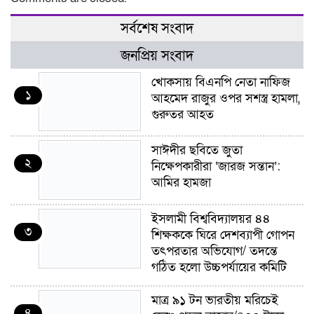
সর্বশেষ সংবাদ
জনপ্রিয় সংবাদ
খোকসায় বিএনপি নেতা নাফিজ
১
আহমেদ রাজুর ওপর সশস্ত্র হামলা,
গুরুতর আহত
সাঈদীর ছবিতে জুতা
২
নিক্ষেপকারীরা ‘জারজ সন্তান’:
আমির হামজা
ইসলামী বিশ্ববিদ্যালয়র ৪৪
৩
শিক্ষককে ঘিরে দেশব্যাপী গোপন
তৎপরতার অভিযোগ/ তদন্তে
গঠিত হলো উচ্চপর্যায়ের কমিটি
মাত্র ৯১ টন ভারতীয় মরিচেই
৪