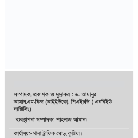
সম্পাদক,
প্রকাশক
ও
মুদ্রাকর
: ড. আমানুর
আমান,
এম.ফিল (আইইউকে), পিএইচডি ( এনবিইউ-
দার্জিলিং)
ব্যবস্থাপনা সম্পাদক: শাহনাজ আমান।
কার্যালয়:-
থানা ট্রাফিক মোড়, কুষ্টিয়া।