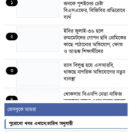
১
জনকে পুশইনের চেষ্টা
বিএসএফের, বিজিবির প্রতিরোধে
ব্যর্থ
ইবির জুলাই-৩৬ হলে
২
রুমমেটদের গোপন ছবি প্রেমিকের
কাছে পাঠানোর অভিযোগ, ক্ষোভ
ও আতঙ্ক শিক্ষার্থীদের
র‍্যাব বিলুপ্ত হয়ে এসআরবি,
৩
থাকছে নাগরিক অভিযোগের নতুন
ব্যবস্থা
খোকসায় বিএনপি নেতা নাফিজ
৪
আহমেদ রাজুর ওপর সশস্ত্র হামলা,
গুরুতর আহত
ফেসবুকে আমরা
সাঈদীর ছবিতে জুতা
পুরোনো খবর এখানে,তারিখ অনুযায়ী
৫
নিক্ষেপকারীরা ‘জারজ সন্তান’: