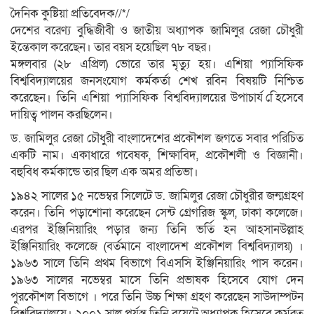
দৈনিক কুষ্টিয়া প্রতিবেদক//*/
দেশের বরেণ্য বুদ্ধিজীবী ও জাতীয় অধ্যাপক জামিলুর রেজা চৌধুরী
ইন্তেকাল করেছেন। তার বয়স হয়েছিল ৭৮ বছর।
মঙ্গলবার (২৮ এপ্রিল) ভোরে তার মৃত্যু হয়। এশিয়া প্যাসিফিক
বিশ্ববিদ্যালয়ের জনসংযোগ কর্মকর্তা শেখ রবিন বিষয়টি নিশ্চিত
করেছেন। তিনি এশিয়া প্যাসিফিক বিশ্ববিদ্যালয়ের উপাচার্য েিহসেবে
দায়িত্ব পালন করছিলেন।
ড. জামিলুর রেজা চৌধুরী বাংলাদেশের প্রকৌশল জগতে সবার পরিচিত
একটি নাম। একাধারে গবেষক, শিক্ষাবিদ, প্রকৌশলী ও বিজ্ঞানী।
বহুবিধ কর্মকান্ডে তার ছিল এক অমর প্রতিভা।
১৯৪২ সালের ১৫ নভেম্বর সিলেটে ড. জামিলুর রেজা চৌধুরীর জন্মগ্রহণ
করেন। তিনি পড়াশোনা করেছেন সেন্ট গ্রেগরিজ স্কুল, ঢাকা কলেজে।
এরপর ইঞ্জিনিয়ারিং পড়ার জন্য তিনি ভর্তি হন আহসানউল্লাহ
ইঞ্জিনিয়ারিং কলেজে (বর্তমানে বাংলাদেশ প্রকৌশল বিশ্ববিদ্যালয়) ।
১৯৬৩ সালে তিনি প্রথম বিভাগে বিএসসি ইঞ্জিনিয়ারিং পাস করেন।
১৯৬৩ সালের নভেম্বর মাসে তিনি প্রভাষক হিসেবে যোগ দেন
পুরকৌশল বিভাগে । পরে তিনি উচ্চ শিক্ষা গ্রহণ করেছেন সাউদাম্পটন
বিশ্ববিদ্যালয়ে। ২০০১ সাল পর্যন্ত তিনি বুয়েটে অধ্যাপক হিসেবে কর্মরত