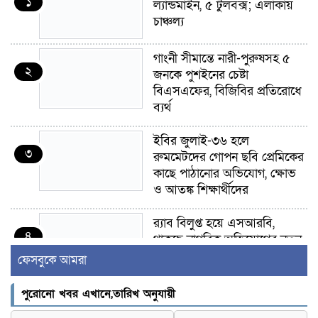
১
ল্যান্ডমাইন, ৫ টুলবক্স; এলাকায়
চাঞ্চল্য
গাংনী সীমান্তে নারী-পুরুষসহ ৫
২
জনকে পুশইনের চেষ্টা
বিএসএফের, বিজিবির প্রতিরোধে
ব্যর্থ
ইবির জুলাই-৩৬ হলে
৩
রুমমেটদের গোপন ছবি প্রেমিকের
কাছে পাঠানোর অভিযোগ, ক্ষোভ
ও আতঙ্ক শিক্ষার্থীদের
র‍্যাব বিলুপ্ত হয়ে এসআরবি,
৪
থাকছে নাগরিক অভিযোগের নতুন
ব্যবস্থা
ফেসবুকে আমরা
খোকসায় বিএনপি নেতা নাফিজ
পুরোনো খবর এখানে,তারিখ অনুযায়ী
৫
আহমেদ রাজুর ওপর সশস্ত্র হামলা,