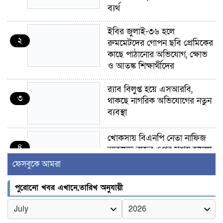
ব্যর্থ
ইবির জুলাই-৩৬ হলে
২
রুমমেটদের গোপন ছবি প্রেমিকের
কাছে পাঠানোর অভিযোগ, ক্ষোভ
ও আতঙ্ক শিক্ষার্থীদের
র‍্যাব বিলুপ্ত হয়ে এসআরবি,
৩
থাকছে নাগরিক অভিযোগের নতুন
ব্যবস্থা
খোকসায় বিএনপি নেতা নাফিজ
৪
আহমেদ রাজুর ওপর সশস্ত্র হামলা,
গুরুতর আহত
ফেসবুকে আমরা
সাঈদীর ছবিতে জুতা
পুরোনো খবর এখানে,তারিখ অনুযায়ী
৫
নিক্ষেপকারীরা ‘জারজ সন্তান’:
আমির হামজা