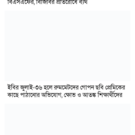
বিএসএফের, বিজিবির প্রতিরোধে ব্যর্থ
ইবির জুলাই-৩৬ হলে রুমমেটদের গোপন ছবি প্রেমিকের
কাছে পাঠানোর অভিযোগ, ক্ষোভ ও আতঙ্ক শিক্ষার্থীদের