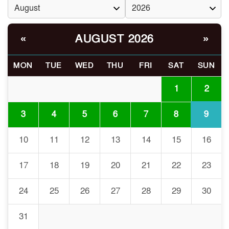
ব্যবস্থা
খোকসায় বিএনপি নেতা নাফিজ
AUGUST 2026
«
»
৬
আহমেদ রাজুর ওপর সশস্ত্র হামলা,
গুরুতর আহত
MON
TUE
WED
THU
FRI
SAT
SUN
সাঈদীর ছবিতে জুতা
2
1
৭
নিক্ষেপকারীরা ‘জারজ সন্তান’:
আমির হামজা
9
3
4
5
6
7
8
ইসলামী বিশ্ববিদ্যালয়র ৪৪
10
11
12
13
14
15
16
৮
শিক্ষককে ঘিরে দেশব্যাপী গোপন
তৎপরতার অভিযোগ/ তদন্তে
17
18
19
20
21
22
23
গঠিত হলো উচ্চপর্যায়ের কমিটি
24
25
26
27
28
29
30
মাত্র ৯১ টন ভারতীয় মরিচেই
৯
ভেঙে পড়ল বাজার/৪০০ টাকা
31
কেজি দাম কে ধরে রেখেছিল?