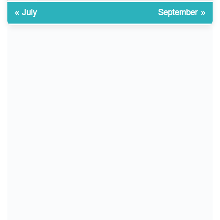
« July
September »
জুলাই আন্দোলন ছিল সম্মিলিত,
১০
লক্ষ্য হওয়া উচিত ঐক্য ও
রাষ্ট্রগঠন