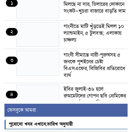
১
মিলছে না সার, ডিলারের দোকানে
সংকট—খুচরা বাজারে বাড়তি দাম
গাংনীতে মাটি খুঁড়তেই মিলল ১০
২
ল্যান্ডমাইন, ৫ টুলবক্স; এলাকায়
চাঞ্চল্য
গাংনী সীমান্তে নারী-পুরুষসহ ৫
৩
জনকে পুশইনের চেষ্টা
বিএসএফের, বিজিবির প্রতিরোধে
ব্যর্থ
ইবির জুলাই-৩৬ হলে
৪
রুমমেটদের গোপন ছবি প্রেমিকের
কাছে পাঠানোর অভিযোগ, ক্ষোভ
ও আতঙ্ক শিক্ষার্থীদের
ফেসবুকে আমরা
র‍্যাব বিলুপ্ত হয়ে এসআরবি,
পুরোনো খবর এখানে,তারিখ অনুযায়ী
৫
থাকছে নাগরিক অভিযোগের নতুন