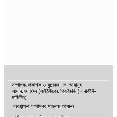
সম্পাদক,
প্রকাশক
ও
মুদ্রাকর
: ড. আমানুর
আমান,
এম.ফিল (আইইউকে), পিএইচডি ( এনবিইউ-
দার্জিলিং)
ব্যবস্থাপনা সম্পাদক: শাহনাজ আমান।