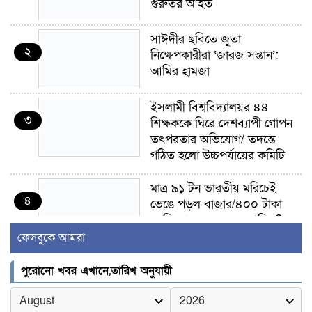
গুরুতর আহত
সাঈদীর ছবিতে জুতা
২
নিক্ষেপকারীরা ‘জারজ সন্তান’:
আমির হামজা
ইসলামী বিশ্ববিদ্যালয়র ৪৪
৩
শিক্ষককে ঘিরে দেশব্যাপী গোপন
তৎপরতার অভিযোগ/ তদন্তে
গঠিত হলো উচ্চপর্যায়ের কমিটি
মাত্র ৯১ টন ভারতীয় মরিচেই
৪
ভেঙে পড়ল বাজার/৪০০ টাকা
কেজি দাম কে ধরে রেখেছিল?
ফেসবুকে আমরা
জুলাই আন্দোলন ছিল সম্মিলিত,
৫
লক্ষ্য হওয়া উচিত ঐক্য ও
পুরোনো খবর এখানে,তারিখ অনুযায়ী
রাষ্ট্রগঠন