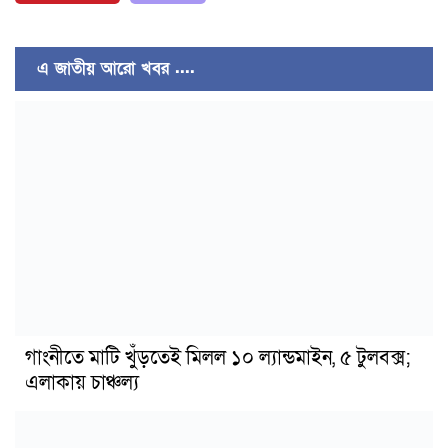
এ জাতীয় আরো খবর ....
গাংনীতে মাটি খুঁড়তেই মিলল ১০ ল্যান্ডমাইন, ৫ টুলবক্স;
এলাকায় চাঞ্চল্য