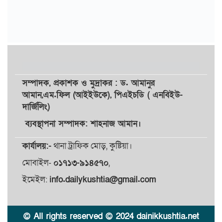
সম্পাদক,
প্রকাশক
ও
মুদ্রাকর
: ড. আমানুর
আমান,
এম.ফিল (আইইউকে), পিএইচডি ( এনবিইউ-
দার্জিলিং)
ব্যবস্থাপনা সম্পাদক: শাহনাজ আমান।
কার্যালয়:-
থানা ট্রাফিক মোড়, কুষ্টিয়া।
মোবাইল-
০১৭১৩-৯১৪৫৭০
,
ইমেইল:
info.dailykushtia@gmail.com
© All rights reserved © 2024 dainikkushtia.net