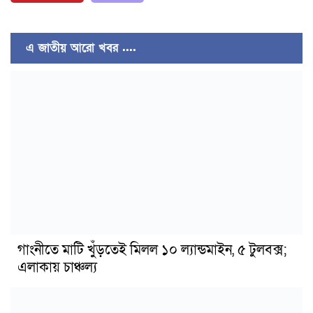
এ জাতীয় আরো খবর ....
গাংনীতে মাটি খুঁড়তেই মিলল ১০ ল্যান্ডমাইন, ৫ টুলবক্স;
এলাকায় চাঞ্চল্য