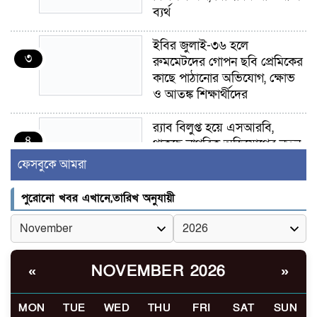
ব্যর্থ
ইবির জুলাই-৩৬ হলে
৩
রুমমেটদের গোপন ছবি প্রেমিকের
কাছে পাঠানোর অভিযোগ, ক্ষোভ
ও আতঙ্ক শিক্ষার্থীদের
র‍্যাব বিলুপ্ত হয়ে এসআরবি,
৪
থাকছে নাগরিক অভিযোগের নতুন
ব্যবস্থা
ফেসবুকে আমরা
খোকসায় বিএনপি নেতা নাফিজ
পুরোনো খবর এখানে,তারিখ অনুযায়ী
৫
আহমেদ রাজুর ওপর সশস্ত্র হামলা,
গুরুতর আহত
সাঈদীর ছবিতে জুতা
NOVEMBER 2026
«
»
৬
নিক্ষেপকারীরা ‘জারজ সন্তান’:
আমির হামজা
MON
TUE
WED
THU
FRI
SAT
SUN