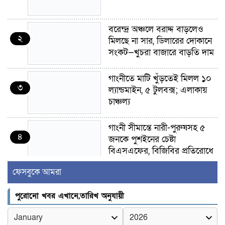
বরেন্দ্র অঞ্চলে বরাদ্দ বাড়লেও
২
মিলছে না সার, ডিলারের দোকানে
সংকট—খুচরা বাজারে বাড়তি দাম
গাংনীতে মাটি খুঁড়তেই মিলল ১০
৩
ল্যান্ডমাইন, ৫ টুলবক্স; এলাকায়
চাঞ্চল্য
গাংনী সীমান্তে নারী-পুরুষসহ ৫
৪
জনকে পুশইনের চেষ্টা
বিএসএফের, বিজিবির প্রতিরোধে
ব্যর্থ
ফেসবুকে আমরা
ইবির জুলাই-৩৬ হলে
৫
পুরোনো খবর এখানে,তারিখ অনুযায়ী
রুমমেটদের গোপন ছবি প্রেমিকের
কাছে পাঠানোর অভিযোগ, ক্ষোভ
ও আতঙ্ক শিক্ষার্থীদের