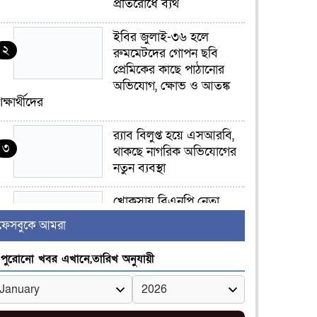
প্রতিরোধে ব্যর্থ
ইবির জুলাই-৩৬ হলে
২
রুমমেটদের গোপন ছবি
প্রেমিকের কাছে পাঠানোর
অভিযোগ, ক্ষোভ ও আতঙ্ক
িক্ষার্থীদের
র‍্যাব বিলুপ্ত হয়ে এসআরবি,
৩
থাকছে নাগরিক অভিযোগের
নতুন ব্যবস্থা
খোকসায় বিএনপি নেতা
৪
নাফিজ আহমেদ রাজুর ওপর
ফেসবুকে আমরা
সশস্ত্র হামলা, গুরুতর আহত
পুরোনো খবর এখানে,তারিখ অনুযায়ী
সাঈদীর ছবিতে জুতা
৫
নিক্ষেপকারীরা ‘জারজ
সন্তান’: আমির হামজা