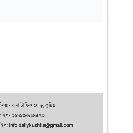
যালয়:-
থানা ট্রাফিক মোড়, কুষ্টিয়া।
বাইল-
০১৭১৩-৯১৪৫৭০
,
েইল:
info.dailykushtia@gmail.com