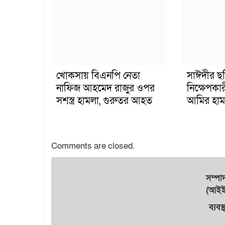
খোকসায় বিএনপি নেতা
সাঈদীর ছ
নাফিজ আহমেদ রাজুর ওপর
নিক্ষেপকার
সশস্ত্র হামলা, গুরুতর আহত
আমির হাম
Comments are closed.
সম্প
(আইইউ
ব্যবস