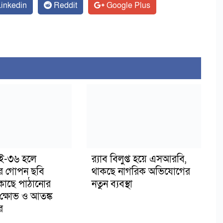
inkedin
Reddit
Google Plus
াই-৩৬ হলে
র‍্যাব বিলুপ্ত হয়ে এসআরবি,
র গোপন ছবি
থাকছে নাগরিক অভিযোগের
 কাছে পাঠানোর
নতুন ব্যবস্থা
ক্ষোভ ও আতঙ্ক
র