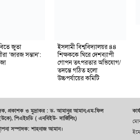
বিতে জুতা
ইসলামী বিশ্ববিদ্যালয়র ৪৪
ীরা ‘জারজ সন্তান’:
শিক্ষককে ঘিরে দেশব্যাপী
জা
গোপন তৎপরতার অভিযোগ/
তদন্তে গঠিত হলো
উচ্চপর্যায়ের কমিটি
াদক,
প্রকাশক
ও
মুদ্রাকর
: ড. আমানুর আমান,
এম.ফিল
কার্
কে), পিএইচডি ( এনবিইউ- দার্জিলিং)
মো
্থাপনা সম্পাদক: শাহনাজ আমান।
ইম