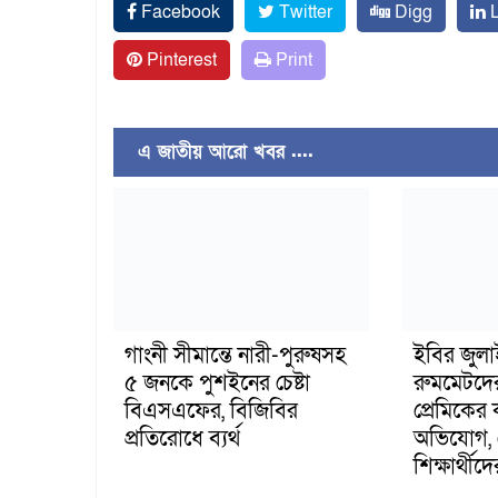
Facebook
Twitter
Digg
L
Pinterest
Print
এ জাতীয় আরো খবর ....
গাংনী সীমান্তে নারী-পুরুষসহ
ইবির জুল
৫ জনকে পুশইনের চেষ্টা
রুমমেটদে
বিএসএফের, বিজিবির
প্রেমিকের
প্রতিরোধে ব্যর্থ
অভিযোগ, 
শিক্ষার্থীদে