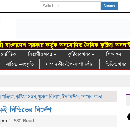
Search
্ত্রী বাংলাদেশ সরকার কর্তৃক অনুমোদিত দৈনিক কুষ্টিয়া অনলা
্তর্জাতিক
বিভাগীয় খবর
কুষ্টিয়ার খবর
শিক্ষাঙ্গন
সাহিত্য–সংস্কৃতি
সম্পাদকীয়-উপ-সম্পাদকীয়
ভিডিও খবর
পত্রিকা
,
কুষ্টিয়া সদর
,
খুলনা বিভাগ
,
টপ নিউজ
,
শেষের পাতা
ই নিশ্চিতের নির্দেশ
0 pm
580 Read